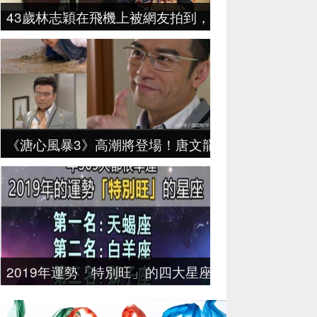
43歲林志穎在飛機上被網友拍到，粉絲：真人和相
《溏心風暴3》高潮將登場！唐文龍跟陳敏之偷情是
2019年運勢「特別旺」的四大星座，天蠍座每一天