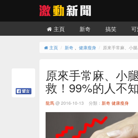
主頁
新奇
搞笑
可
主頁
新奇
、
健康瘦身
原來手常麻、小腿
原來手常麻、小
救！99%的人不
龍馬
@
2016-10-13
分類：
新奇
健康瘦身