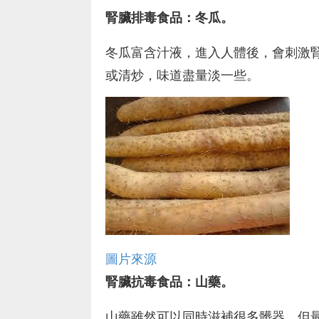
腎臟排毒食品：冬瓜。
冬瓜富含汁​​液，進入人體後，會刺
或清炒，味道盡量淡一些。
圖片來源
腎臟抗毒食品：山藥。
山藥雖然可以同時滋補很多髒器，但