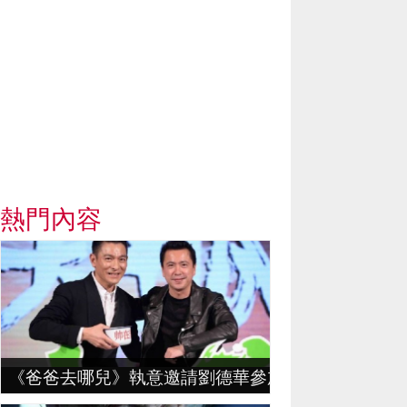
熱門內容
《爸爸去哪兒》執意邀請劉德華參加，華仔開價 …