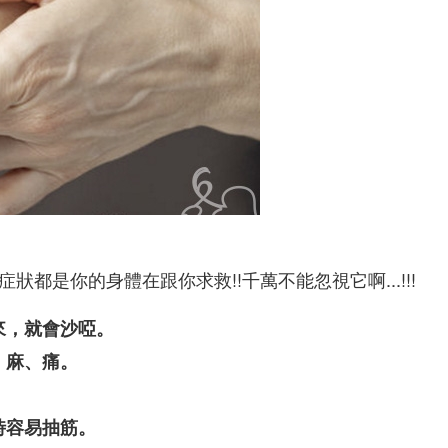
都是你的身體在跟你求救!!千萬不能忽視它啊...!!!
來，就會沙啞。
、麻、痛。
時容易抽筋。