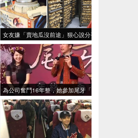
女友嫌「賣地瓜沒前途」狠心說分手，地瓜哥拼4年
為公司奮鬥16年整，她參加尾牙「領三個月年終獎