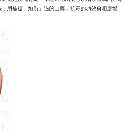
法，用焦糖「炮製」過的山藥，抗毒的功效會相應增