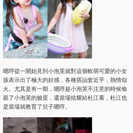
嗯哼從一開始見到小泡芙就對這個軟萌可愛的小女
孩表示出了極大的好感，各種搭訕套近乎，熱情似
火。尤其是有一期，嗯哼趁小泡芙不注意的時候偷
親了小泡芙的臉蛋，還當場炫耀給杜江看，杜江也
是當場就教育了兒子嗯哼。