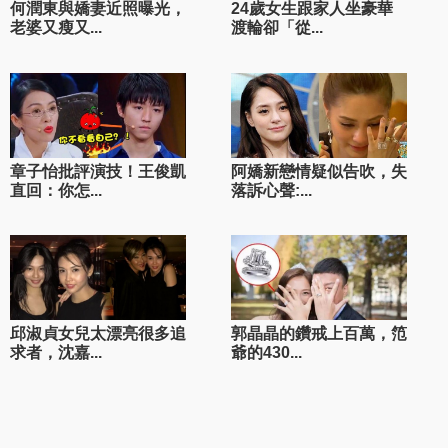
何潤東與嬌妻近照曝光，
24歲女生跟家人坐豪華
老婆又瘦又...
渡輪卻「從...
章子怡批評演技！王俊凱
阿嬌新戀情疑似告吹，失
直回：你怎...
落訴心聲:...
邱淑貞女兒太漂亮很多追
郭晶晶的鑽戒上百萬，笵
求者，沈嘉...
爺的430...