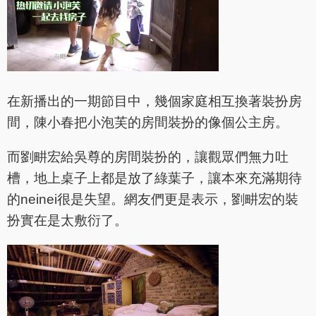
在新播出的一期節目中，幾個家庭相互換著裝扮房
間，陳小春把小泡芙的房間裝扮的像個公主房。
而劉畊宏給吳尊的房間裝扮的，讓觀眾們無力吐
槽，地上桌子上都是放了綠葉子，讓本來充滿期待
的neinei很是失望。網友們更是表示，劉畊宏的裝
扮實在是太敷衍了。