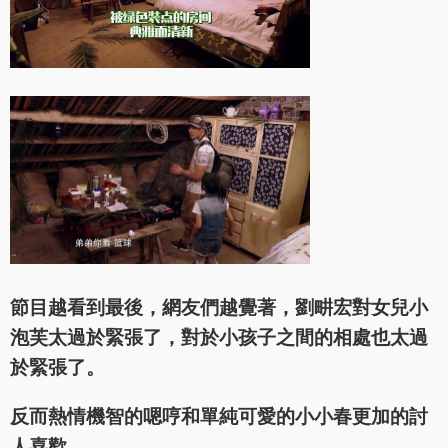
節目越看到最後，網友們越覺著，劉畊宏對女兒小
泡芙太過於緊張了，對於小孩子之間的相處也太過
於緊張了。
反而熱情機智的嗯哼和單純可愛的小小春更加的討
人喜歡。