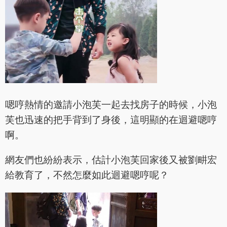
嗯哼熱情的邀請小泡芙一起去找房子的時候，小泡
芙也迅速的把手背到了身後，這明顯的在迴避嗯哼
啊。
網友們也紛紛表示，估計小泡芙回家後又被劉畊宏
給教育了，不然怎麼如此迴避嗯哼呢？