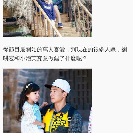
從節目最開始的萬人喜愛，到現在的很多人嫌，劉
畊宏和小泡芙究竟做錯了什麼呢？