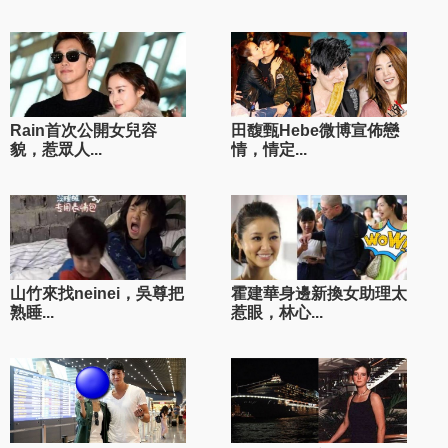
Rain首次公開女兒容
田馥甄Hebe微博宣佈戀
貌，惹眾人...
情，情定...
山竹來找neinei，吳尊把
霍建華身邊新換女助理太
熟睡...
惹眼，林心...