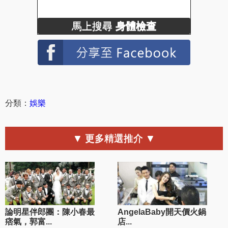
馬上搜尋
身體檢查
分類：
娛樂
▼ 更多精選推介 ▼
論明星伴郎團：陳小春最
AngelaBaby開天價火鍋
痞氣，郭富...
店...