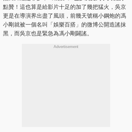
點贊！這也算是給影片十足的加了幾把猛火，吳京
更是在導演界出盡了風頭，前幾天號稱小鋼炮的馮
小剛就被一個名叫「娛樂百搭」的微博公開造謠抹
黑，而吳京也是緊急為馮小剛闢謠。
Advertisement