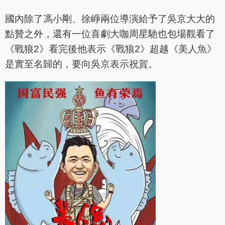
國內除了馮小剛、徐崢兩位導演給予了吳京大大的
點贊之外，還有一位喜劇大咖周星馳也包場觀看了
《戰狼2》看完後他表示《戰狼2》超越《美人魚》
是實至名歸的，要向吳京表示祝賀。