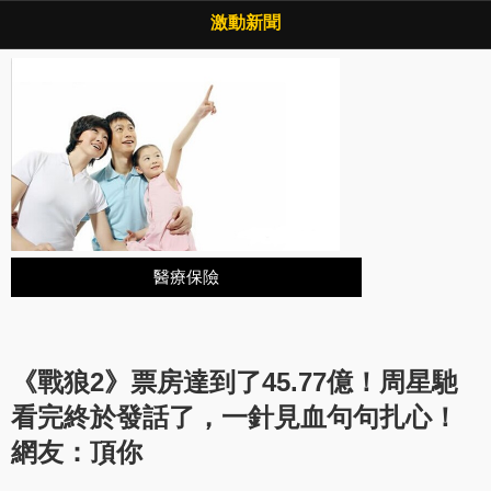
Copyright © 2026 ·
激動新聞
·
隱私權政策
激動新聞
醫療保險
《戰狼2》票房達到了45.77億！周星馳
看完終於發話了，一針見血句句扎心！
網友：頂你