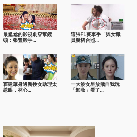
最尷尬的影視劇穿幫鏡
這張F1賽車手「與女職
頭：張豐毅手...
員親切合照...
霍建華身邊新換女助理太
一大波女星放飛自我玩
惹眼，林心...
「卸妝」看了...