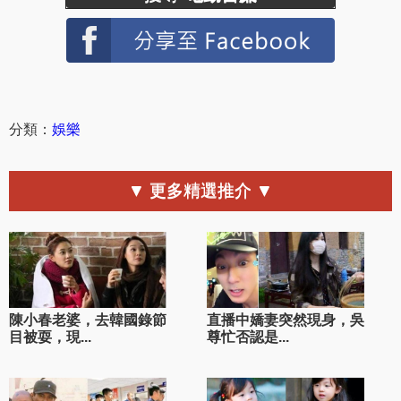
分類：
娛樂
▼ 更多精選推介 ▼
陳小春老婆，去韓國錄節
直播中嬌妻突然現身，吳
目被耍，現...
尊忙否認是...