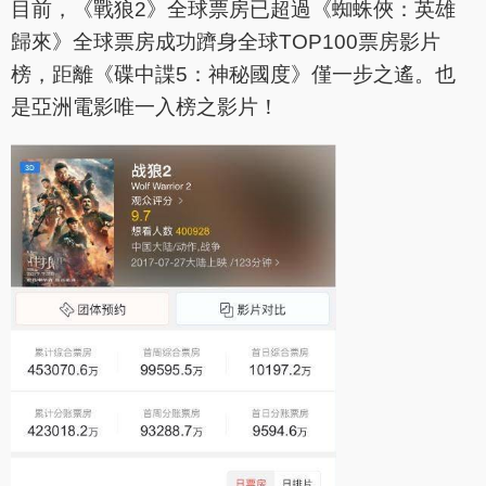
目前，《戰狼2》全球票房已超過《蜘蛛俠：英雄
歸來》全球票房成功躋身全球TOP100票房影片
榜，距離《碟中諜5：神秘國度》僅一步之遙。也
是亞洲電影唯一入榜之影片！