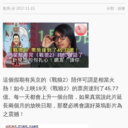
龍馬
@
2017-11-15
分類：
娛樂
這個假期有吳京的《戰狼2》陪伴可謂是相當火
熱！如今上映19天《戰狼2》的票房達到了45.77
億。每一天都會上升一個台階，如果真當說此片延
長兩個月的放映日期，那麼必將會讓好萊塢影片為
之震撼！