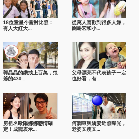
18位童星今昔對比照：
從萬人喜歡到很多人嫌，
有人大紅大...
劉畊宏和小...
郭晶晶的鑽戒上百萬，笵
父母漂亮不代表孩子一定
爺的430...
也好看，有...
房祖名歐陽娜娜戀情確
何潤東與嬌妻近照曝光，
定！成龍表示...
老婆又瘦又...