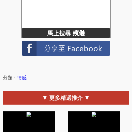
馬上搜尋
殯儀
分類：
情感
▼ 更多精選推介 ▼