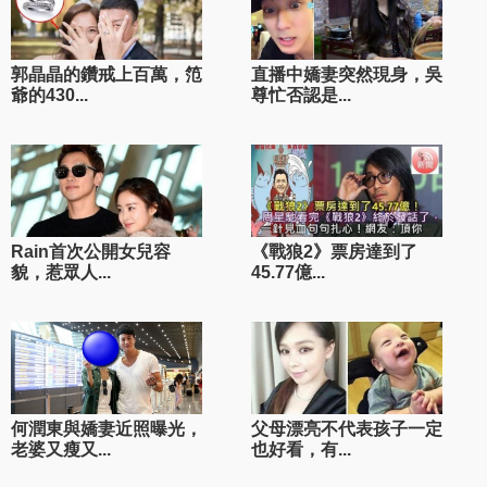
郭晶晶的鑽戒上百萬，笵
直播中嬌妻突然現身，吳
爺的430...
尊忙否認是...
Rain首次公開女兒容
《戰狼2》票房達到了
貌，惹眾人...
45.77億...
何潤東與嬌妻近照曝光，
父母漂亮不代表孩子一定
老婆又瘦又...
也好看，有...