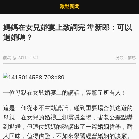
Copyright © 2026 ·
激動新聞
·
隱私權政策
激動新聞
媽媽在女兒婚宴上致詞完 準新郎：可以
退婚嗎？
龍馬
@
2014-11-03
分類：
情感
一位母親在女兒婚宴上的講話，震驚了所有人！
這是一個從來不主動講話，碰到重要場合就逃避的
母親，在女兒的婚禮上卻震撼全場，害老公差點嚇
到退婚，但這位媽媽的確講出了一篇婚姻哲學，耐
人回味，值得借鑒，不如來學習經營婚姻的訣竅。