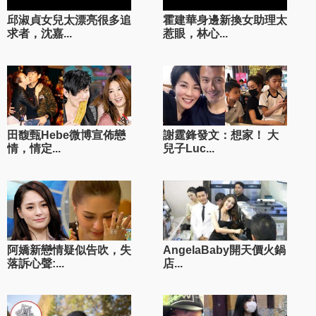
邱淑貞女兒太漂亮很多追
霍建華身邊新換女助理太
求者，沈嘉...
惹眼，林心...
田馥甄Hebe微博宣佈戀
謝霆鋒發文：想家！ 大
情，情定...
兒子Luc...
阿嬌新戀情疑似告吹，失
AngelaBaby開天價火鍋
落訴心聲:...
店...