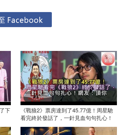
去了下
《戰狼2》票房達到了45.77億！周星馳
看完終於發話了，一針見血句句扎心！
網友：頂你