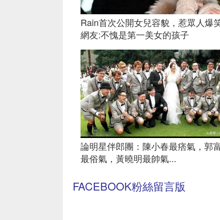
Rain首次公開女兒容貌，惹眾人爆
網友:不愧是第一美女的孩子
論明星伴郎團：陳小春最痞氣，郭
最俗氣，黃曉明最帥氣...
FACEBOOK粉絲留言版