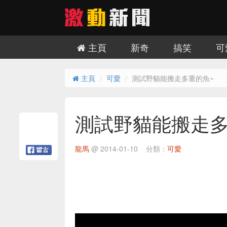
主頁
新奇
搞笑
可
主頁
可愛
測試野貓能搬走多重的魚~
測試野貓能搬走多
龍馬
@
2014-01-10
分類：
可愛