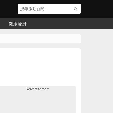
健康瘦身
Advertisement