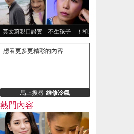
莫文蔚親口證實「不生孩子」！和男友認識30年「生不
想看更多更精彩的內容
馬上搜尋
維修冷氣
熱門內容