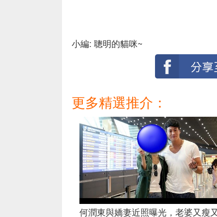
小編: 聰明的貓咪~
更多精選推介：
何潤東與嬌妻近照曝光，老婆又瘦