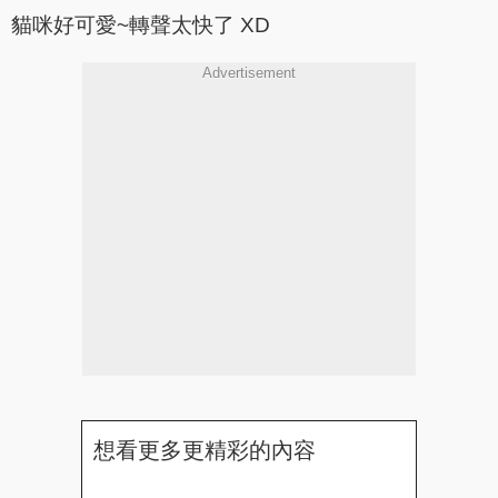
貓咪好可愛~轉聲太快了 XD
Advertisement
想看更多更精彩的內容