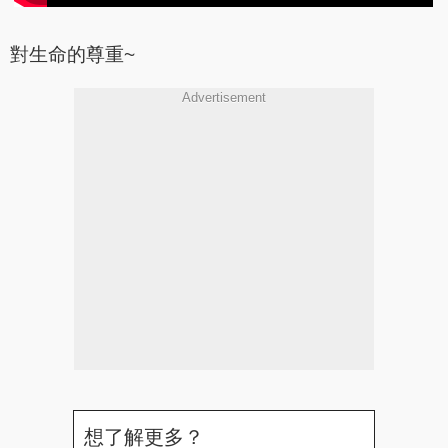
對生命的尊重~
Advertisement
想了解更多？