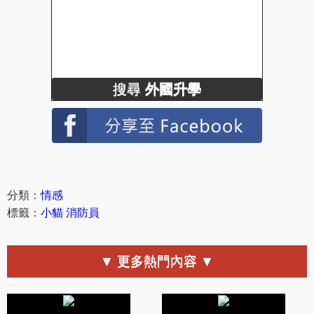
搜尋
外國升學
分類：
情感
標籤：
小貓
消防員
▼ 更多熱門內容 ▼