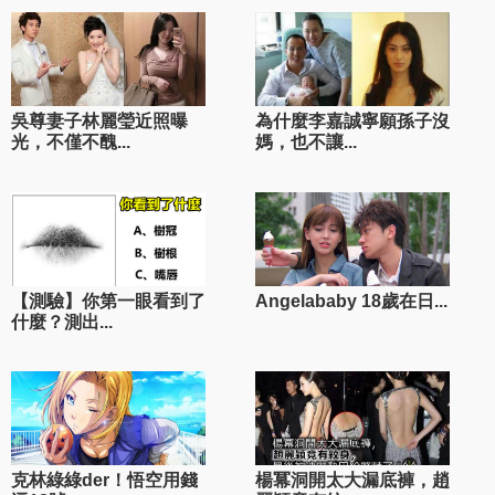
吳尊妻子林麗瑩近照曝
為什麼李嘉誠寧願孫子沒
光，不僅不醜...
媽，也不讓...
【測驗】你第一眼看到了
Angelababy 18歲在日...
什麼？測出...
克林綠綠der！悟空用錢
楊冪洞開太大漏底褲，趙