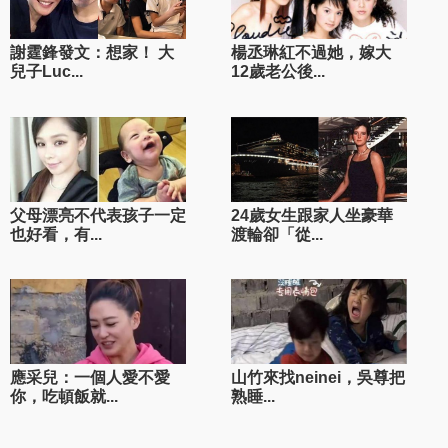
謝霆鋒發文：想家！ 大
楊丞琳紅不過她，嫁大
兒子Luc...
12歲老公後...
父母漂亮不代表孩子一定
24歲女生跟家人坐豪華
也好看，有...
渡輪卻「從...
應采兒：一個人愛不愛
山竹來找neinei，吳尊把
你，吃頓飯就...
熟睡...