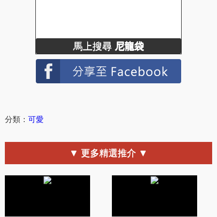
馬上搜尋
尼龍袋
分類：
可愛
▼ 更多精選推介 ▼