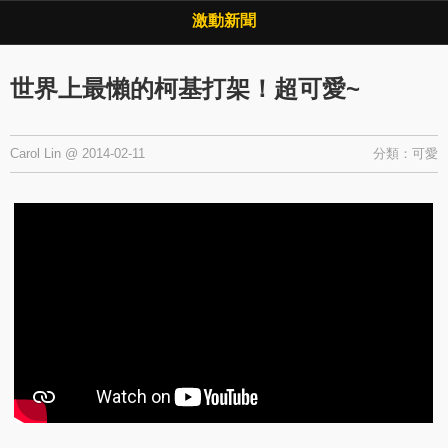
Copyright © 2026 ·
激動新聞
·
隱私權政策
激動新聞
世界上最懶的柯基打架！超可愛~
Carol Lin
@
2014-02-11
分類：
可愛