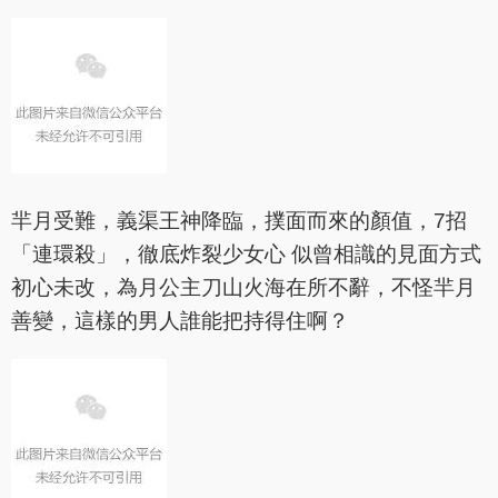
羋月受難，義渠王神降臨，撲面而來的顏值，7招
「連環殺」，徹底炸裂少女心 似曾相識的見面方式
初心未改，為月公主刀山火海在所不辭，不怪羋月
善變，這樣的男人誰能把持得住啊？