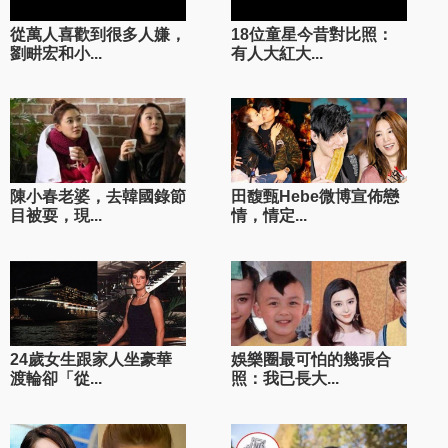
從萬人喜歡到很多人嫌，
18位童星今昔對比照：
劉畊宏和小...
有人大紅大...
陳小春老婆，去韓國錄節
田馥甄Hebe微博宣佈戀
目被耍，現...
情，情定...
24歲女生跟家人坐豪華
娛樂圈最可怕的幾張合
渡輪卻「從...
照：我已長大...