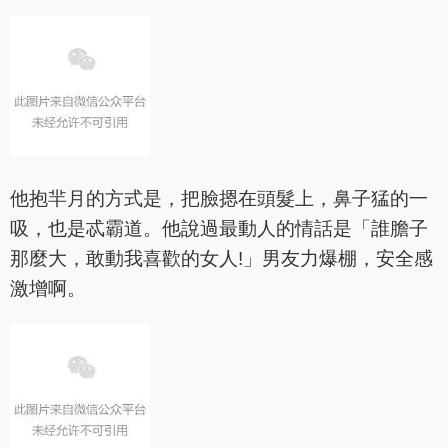
他抱羋月的方式是，把臉摁在頭髮上，鼻子猛的一
吸，也是忒霸道。他說過最動人的情話是「誰膽子
那麼大，敢動我喜歡的女人!」男友力爆棚，安全感
激增啊。