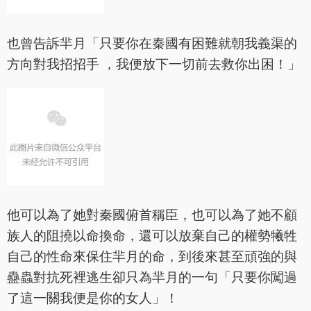
也曾告訴羋月「只要你在秦國有困難就朝我義渠的
方向對我招招手 ，我便放下一切前去救你出困！」
他可以為了她對秦國俯首稱臣，也可以為了她不顧
族人的阻撓以命換命，還可以放棄自己的權勢犧牲
自己的性命來保住羋月的命，到後來甚至頑強的與
蠱蟲對抗死裡逃生卻只為羋月的一句「只要你闖過
了這一關我便是你的女人」！