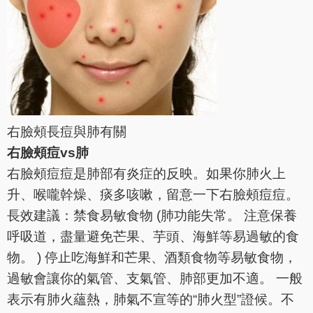
右臉頰長痘與肺有關
右臉頰痘vs肺
右臉頰痘痘是肺部有炎症的反映。如果你肺火上
升、喉嚨幹燥、痰多咳嗽，留意一下右臉頰痘痘。
長效建議：禁食易敏食物 (肺功能失常。 注意保養
呼吸道，盡量避免芒果、芋頭、海鮮等易過敏的食
物。 ) 停止吃海鮮和芒果、酒類食物等易敏食物，
過敏會讓你的氣管、支氣管、肺部更加不適。 一般
表示有肺火蘊熱，肺氣不宣等的“肺火型”證候。不