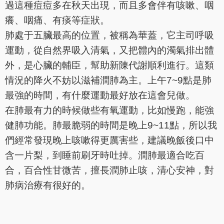
過這種痘痘多在秋天出現，而且多會伴有咳嗽、咽
癢、咽痛、有痰等症狀。
肺處于五臟最高的位置，被稱為華蓋，它主司呼吸
運動，從自然界吸入清氣，又把體內的濁氣排出體
外，是心臟的輔臣，幫助新陳代謝順利進行。這類
情況的降火不妨以滋補潤肺為主。上午7~9點是肺
最強的時間，有什麼運動最好放在這會兒做。
在肺最有力的時候做些有氧運動，比如慢跑，能強
健肺功能。肺最脆弱的時間是晚上9~11點，所以我
們經常發現晚上咳嗽得更厲害些，建議晚飯後口中
含一片梨，到睡前刷牙時吐掉。潤肺最適合吃百
合，百合性甘微苦，擅長潤肺止咳，清心安神，對
肺病治療有很好的。