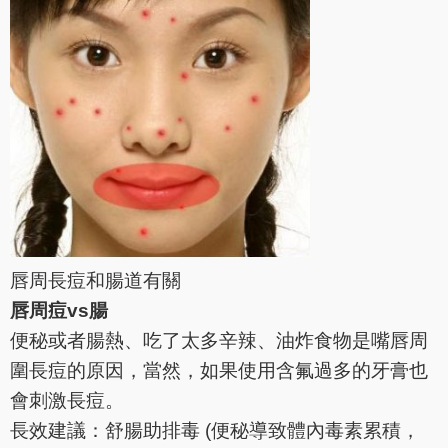
唇周長痘和腸道有關
唇周痘vs腸
便秘或者腸熱、吃了太多辛辣、油炸食物是嘴唇周
圍長痘的原因，當然，如果使用含氟過多的牙膏也
會刺激長痘。
長效建議：舒腸助排毒 (便秘導致體內毒素累積，