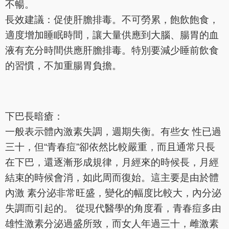
不暢。
長效建議：促使肝膽排毒。不可勞累，飽飲飽食，
適度增加睡眠時間，讓大量供應到大腦、腸胃的血
液有充分時間供應肝膽排毒。特別要減少睡前飲食
的習慣，不加重腸胃負擔。
下巴長暗瘡：
一般表示體內激素失調，週期失衡。有些女 性已過
三十，但“青春痘”卻依然比較嚴重，而且通常只長
在下巴，還逐漸形成規律，月經來的時候長，月經
結束的時候會消，如此周而復始。這主要是由於體
內激 素分泌非常旺盛，變化的幅度比較大，內分泌
失調而引起的。 從現代醫學的角度看，青春痘多由
雄性激素分泌過盛所致，而女人年過三十，雌激素