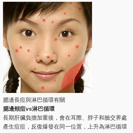
腮邊長痘與淋巴循環有關
腮邊頰痘vs淋巴循環
長期肝臟負擔加重後，會在耳際、脖子和臉交界處
產生痘痘，反復爆發在同一位置，上升為淋巴循環