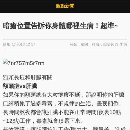
Copyright © 2026 ·
激動新聞
·
隱私權政策
激動新聞
暗瘡位置告訴你身體哪裡生病！超準~
龍馬
@
2013-12-17
分類：
知識
標籤：
暗瘡位置
生病
額頭長痘和肝臟有關
額頭痘vs肝臟
如果你的額頭總有大粒痘痘不斷，那說明你的肝臟
已經積累了過多毒素，不規律的生活、晝夜顛倒、
長時間熬夜都會讓肝臟不能在正常時間(夜裏10點
~12點)工作，毒素就會積累下來。
長效建議：讓肝臟按時工作(壓力大，脾氣差，造成