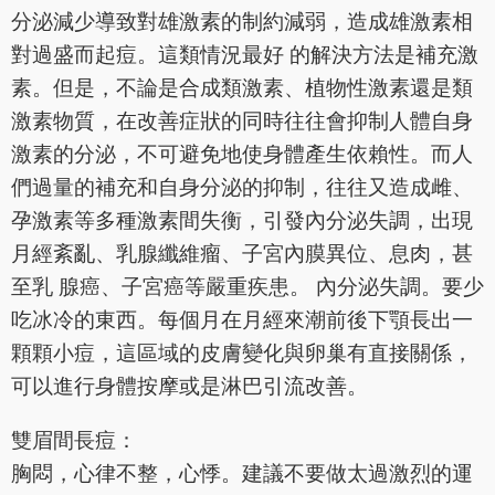
分泌減少導致對雄激素的制約減弱，造成雄激素相
對過盛而起痘。這類情況最好 的解決方法是補充激
素。但是，不論是合成類激素、植物性激素還是類
激素物質，在改善症狀的同時往往會抑制人體自身
激素的分泌，不可避免地使身體產生依賴性。而人
們過量的補充和自身分泌的抑制，往往又造成雌、
孕激素等多種激素間失衡，引發內分泌失調，出現
月經紊亂、乳腺纖維瘤、子宮內膜異位、息肉，甚
至乳 腺癌、子宮癌等嚴重疾患。 內分泌失調。要少
吃冰冷的東西。每個月在月經來潮前後下顎長出一
顆顆小痘，這區域的皮膚變化與卵巢有直接關係，
可以進行身體按摩或是淋巴引流改善。
雙眉間長痘：
胸悶，心律不整，心悸。建議不要做太過激烈的運