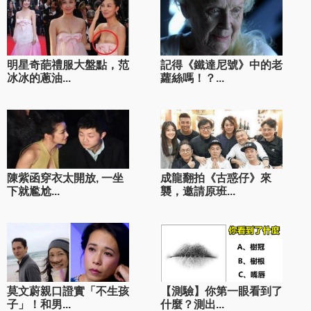
明星奇葩禮服大盤點，范
記得《鐵達尼號》中的老
冰冰的蔥油...
蘿絲嗎！？...
陳紫函穿衣太開放, 一坐
成龍翻拍《古惑仔》來
下就尷尬...
襲，邀請原班...
莫文蔚親口證實「不生孩
【測驗】你第一眼看到了
子」！和男...
什麼？測出...