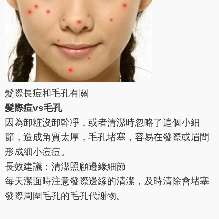
髮際長痘和毛孔有關
髮際痘vs毛孔
因為卸粧沒卸幹凈，或者清潔時忽略了這個小細
節，造成角質太厚，毛孔堵塞，容易在發際或眉間
形成細小痘痘。
長效建議：清潔照顧邊緣細節
每天潔面時注意發際邊緣的清潔，及時清除會堵塞
發際周圍毛孔的毛孔代謝物。