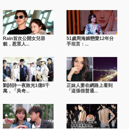
Rain首次公開女兒容
51歲周海媚戀愛12年分
貌，惹眾人...
手坦言：...
劉詩詩一夜敗光1億8千
正妹人妻在網路上看到
萬，「吳奇...
「這張很普通...