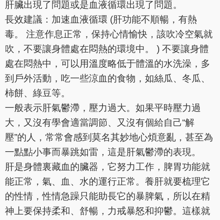
肝臟出現了問題或是血液循環出現了問題。
長效建議：加速血液循環 (肝功能不順暢，有熱
毒。 注意作息正常，保持心情愉快，該吹冷空氣就
吹，不要讓身體處在悶熱的環境中。 ) 不要讓身體
處在悶熱中，可以用溫度略低于體溫的水洗澡，多
到戶外活動，吃一些涼血的食物，如絲瓜、冬瓜、
柿餅、綠豆等。
一般表示肝氣鬱滯，壓力過大。如果平時壓力過
大，又沒有學會適當調節、又沒有個給自己“解
壓”的人，常常會感到莫名其妙地心煩意亂，甚至為
一點點小事而暴跳如雷，這是肝氣鬱滯的表現。
肝是身體裏藏血的臟器，它努力工作，脾胃功能就
能正常，氣、血、水的運行正常。養肝就要梳理它
的性情，性情急躁只能助長它的暴脾氣，所以在精
神上要保持柔和、舒暢，力戒暴怒和抑鬱。這樣就