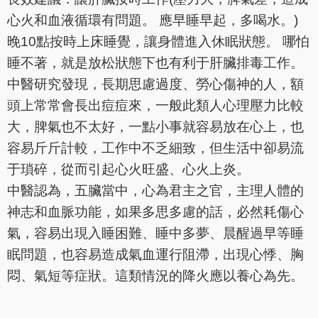
心火和血液循環有問題。 應早睡早起，多喝水。)
晚10點按時上床睡覺，讓身體進入休眠狀態。 哪怕
睡不著，就是放松狀態下也有利于肝臟排毒工作。
中醫研究發現，長期思慮過度、勞心傷神的人，額
頭上常常會長出痘痘來，一般此類人心理壓力比較
大，脾氣也不太好，一點小事就容易放在心上，也
容易斤斤計較，工作中不乏細致，但生活中卻易流
于瑣碎，從而引起心火旺盛、心火上炎。
中醫認為，五臟當中，心為君主之官，主理人體的
神志和血脈功能，如果多思多慮的話，必然耗傷心
氣，容易出現入睡困難、睡中多夢、晨醒過早等睡
眠問題，也容易造成氣血運行阻滯，出現心悸、胸
悶、氣短等症狀。這類情況的降火應以養心為先。