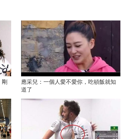
，剛
應采兒：一個人愛不愛你，吃頓飯就知
道了