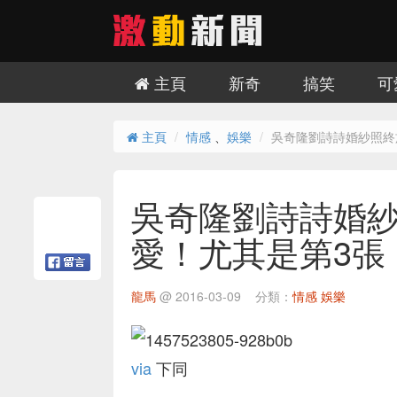
主頁
新奇
搞笑
可
主頁
情感
、
娛樂
吳奇隆劉詩詩婚紗照終
吳奇隆劉詩詩婚
愛！尤其是第3張
龍馬
@
2016-03-09
分類：
情感
娛樂
via
下同