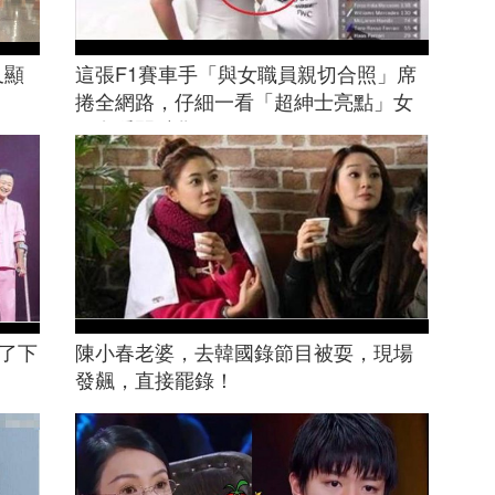
又顯
這張F1賽車手「與女職員親切合照」席
捲全網路，仔細一看「超紳士亮點」女
網友瞬間融化！
去了下
陳小春老婆，去韓國錄節目被耍，現場
發飆，直接罷錄！