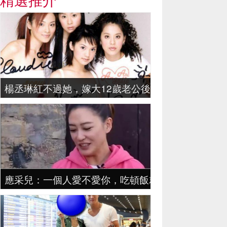
楊丞琳紅不過她，嫁大12歲老公後，剛剖完又懷孕，
應采兒：一個人愛不愛你，吃頓飯就知道了