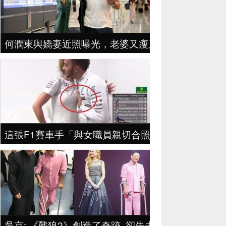
何潤東與嬌妻近照曝光，老婆又瘦又顯老，網友：東
這張F1賽車手「與女職員親切合照」席捲全網路，
吳京: 《戰狼2》創造了奇跡, 卻失去了下半輩子！值