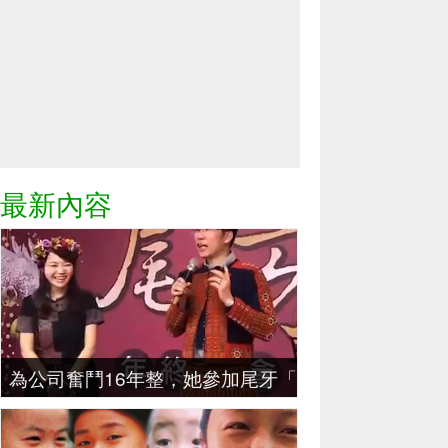
最新內容
為公司奮鬥16年整，她參加尾牙「領三個月年終獎