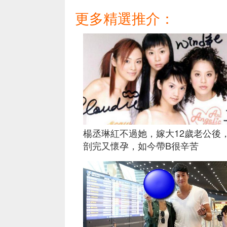
更多精選推介：
楊丞琳紅不過她，嫁大12歲老公後
剖完又懷孕，如今帶B很辛苦