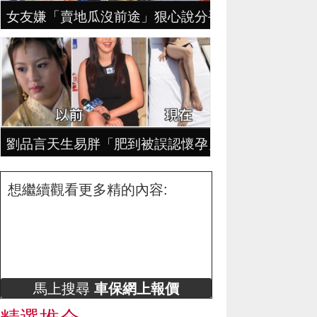
女友嫌「賣地瓜沒前途」狠心說分手，地瓜哥拼4年
劉品言天生易胖「肥到被誤認懷孕」！8年來「減肥
想繼續觀看更多精的內容:
馬上搜尋
車保網上報價
精選推介