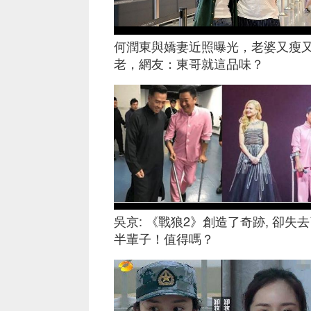
何潤東與嬌妻近照曝光，老婆又瘦
老，網友：東哥就這品味？
吳京: 《戰狼2》創造了奇跡, 卻失
半輩子！值得嗎？