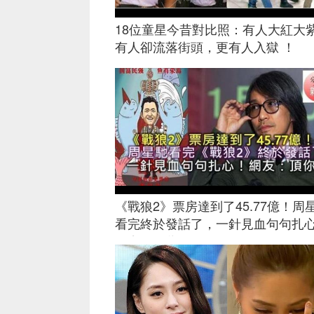
18位童星今昔對比照：有人大紅大
有人卻流落街頭，更有人入獄 ！
《戰狼2》票房達到了45.77億！周
看完終於發話了，一針見血句句扎
網友：頂你