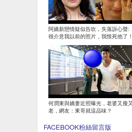
阿嬌新戀情疑似告吹，失落訴心聲:
很介意我以前的照片，我恨死他了
何潤東與嬌妻近照曝光，老婆又瘦
老，網友：東哥就這品味？
FACEBOOK粉絲留言版