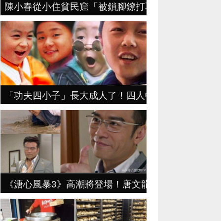
陳小春從小住貧民窟「被鎖腳鐐打耳光」！他忍淚透露：
「功夫四小子」長大成人了！四人中只有「他」最低
《溏心風暴3》高潮將登場！唐文龍跟陳敏之偷情是