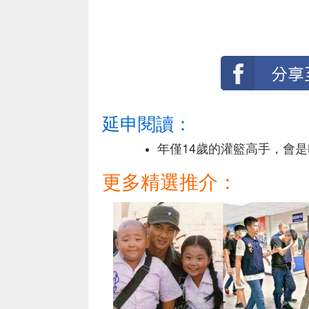
延申閱讀：
年僅14歲的灌籃高手，會是Mic
更多精選推介：