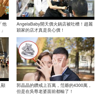
「他
AngelaBaby開天價火鍋店被吐槽！趙麗
！」
穎家的店才真是良心價！
又顯
郭晶晶的鑽戒上百萬，笵爺的4300萬，
但是在吳尊老婆面前都輸了！