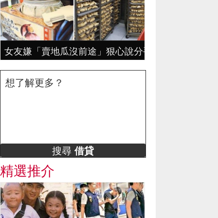
女友嫌「賣地瓜沒前途」狠心說分手，地瓜哥拼4年
想了解更多？
搜尋
借貸
精選推介