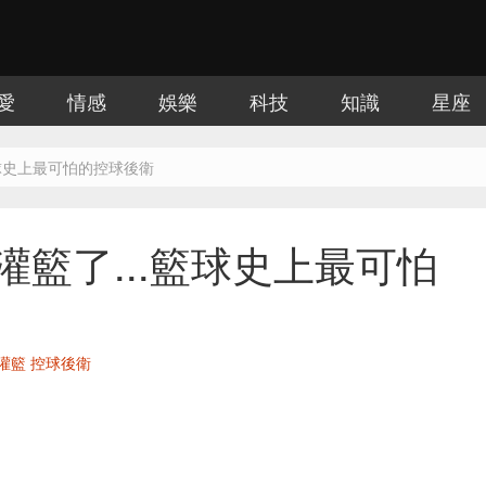
愛
情感
娛樂
科技
知識
星座
籃球史上最可怕的控球後衛
灌籃了...籃球史上最可怕
灌籃
控球後衛