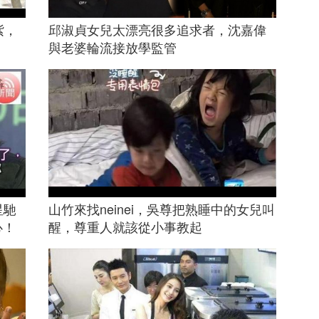
紫，
邱淑貞女兒太漂亮很多追求者，沈嘉偉
與老婆輪流接放學監管
星馳
山竹來找neinei，吳尊把熟睡中的女兒叫
心！
醒，尊重人就該從小事教起