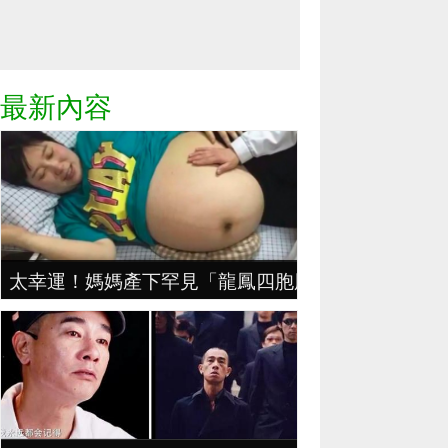
最新內容
太幸運！媽媽產下罕見「龍鳳四胞胎」，70萬分之