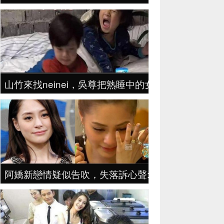
山竹來找neinei，吳尊把熟睡中的女兒叫醒，尊重
阿嬌新戀情疑似告吹，失落訴心聲:「他很介意我以