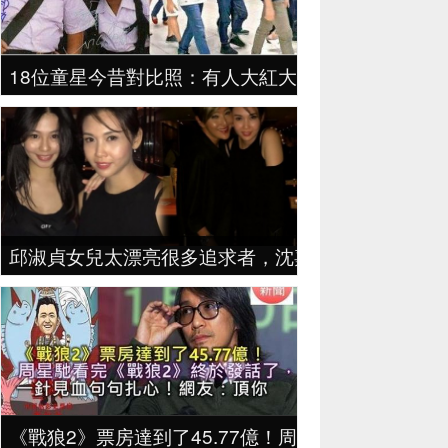
18位童星今昔對比照：有人大紅大紫，有人卻流落街
邱淑貞女兒太漂亮很多追求者，沈嘉偉與老婆輪流接
《戰狼2》票房達到了45.77億！周星馳看完終於