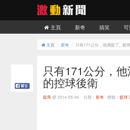
主頁
新奇
搞笑
可
主頁
新奇
只有171公分，他灌籃了...
只有171公分，他
的控球後衛
龍馬
@
2014-05-06
分類：
新奇
標籤：
籃球