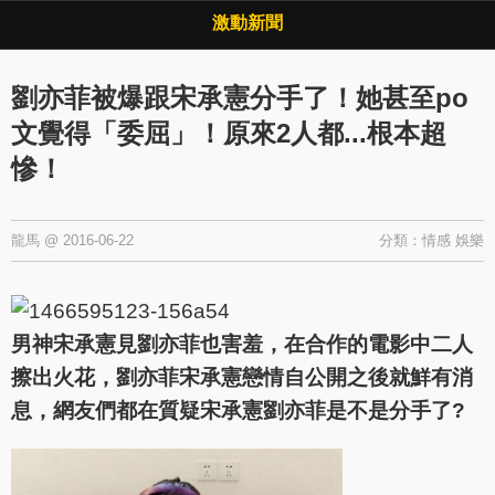
Copyright © 2026 ·
激動新聞
·
隱私權政策
激動新聞
劉亦菲被爆跟宋承憲分手了！她甚至po
文覺得「委屈」！原來2人都...根本超
慘！
龍馬
@
2016-06-22
分類：
情感
娛樂
男神宋承憲見劉亦菲也害羞，在合作的電影中二人
擦出火花，劉亦菲宋承憲戀情自公開之後就鮮有消
息，網友們都在質疑宋承憲劉亦菲是不是分手了?