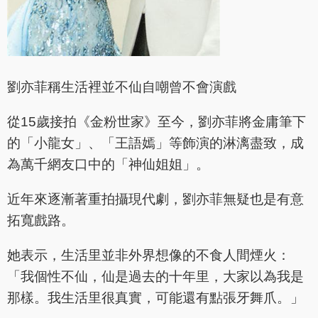
劉亦菲稱生活裡並不仙自嘲曾不會演戲
從15歲接拍《金粉世家》至今，劉亦菲將金庸筆下
的「小龍女」、「王語嫣」等飾演的淋漓盡致，成
為萬千網友口中的「神仙姐姐」。
近年來逐漸著重拍攝現代劇，劉亦菲無疑也是有意
拓寬戲路。
她表示，生活里並非外界想像的不食人間煙火：
「我個性不仙，仙是過去的十年里，大家以為我是
那樣。我生活里很真實，可能還有點張牙舞爪。」