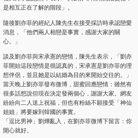
是相互正在了解的階段」。
隨後劉亦菲的經紀人陳先生在接受採訪時承認戀愛
消息，「他們兩人相戀是事實，感謝大家的關
心。」
談及劉亦菲與宋承憲的戀情，陳先生表示，「劉亦
菲開始這段戀情是很認真的，宋承憲是劉亦菲的理
想伴侶，並且她是以結婚為目的來開始交往的。」
當天晚上劉亦菲發布微博，甜蜜回應戀情：雖然有
很多話想說但現在決定發兩個心，謝謝大家。網友
紛紛向二人送上祝福，但也有粉絲不願接受「神仙
姐姐」將要嫁到韓國的事實。
「逗比男神」劉燁亂入，在劉亦菲微博下留言：你
開心就好。