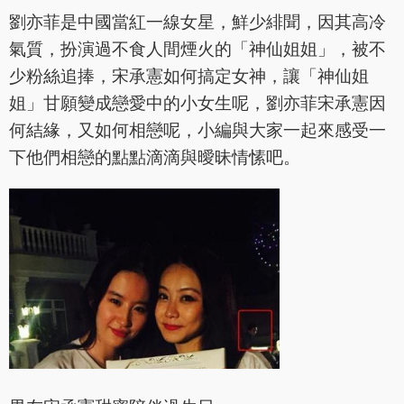
劉亦菲是中國當紅一線女星，鮮少緋聞，因其高冷
氣質，扮演過不食人間煙火的「神仙姐姐」，被不
少粉絲追捧，宋承憲如何搞定女神，讓「神仙姐
姐」甘願變成戀愛中的小女生呢，劉亦菲宋承憲因
何結緣，又如何相戀呢，小編與大家一起來感受一
下他們相戀的點點滴滴與曖昧情愫吧。