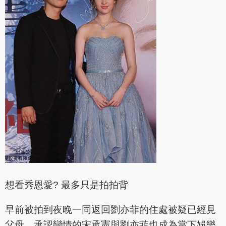
想看秀恩愛? 最多只是拍拍背
早前被拍到夜晚一同返回劉亦菲的住處被疑已經見
父母，承認戀情的宋承憲與劉亦菲也成為當下娛樂