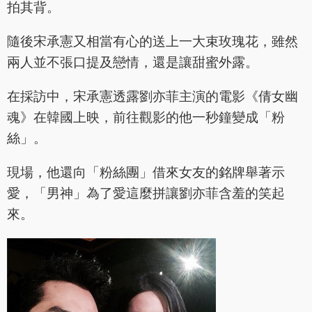
拍其背。
隨後宋承憲又相當有心的送上一大束玫瑰花，雖然
兩人並不張口提及戀情，還是讓甜蜜外露。
在採訪中，宋承憲透露劉亦菲主演的電影《倩女幽
魂》在韓國上映，前往觀影的他一秒鐘變成「粉
絲」。
現場，他還向「粉絲團」借來女友的銘牌舉著示
愛，「男神」為了愛這麼拼讓劉亦菲含羞的笑起
來。