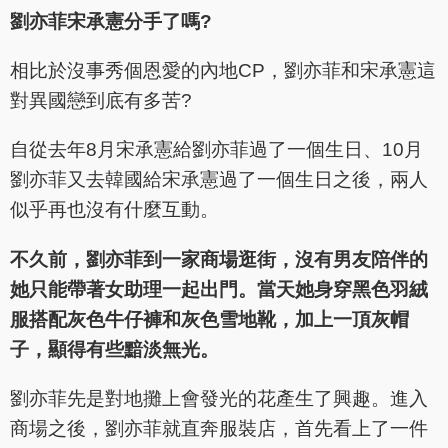
劉亦菲宋承憲分手了嗎?
相比於沒事秀個恩愛的內地CP，劉亦菲和宋承憲這
對異國戀到底有多苦?
自從去年8月宋承憲給劉亦菲過了一個生日、10月
劉亦菲又去韓國給宋承憲過了一個生日之後，兩人
似乎再也沒有什麼互動。
不久前，劉亦菲到一家商場逛街，沒有男友陪伴的
她只能帶著女助理一起出門。當天她身穿黑色羽絨
服搭配灰色牛仔褲和灰色雪地靴，加上一頂灰帽
子，顯得有些黯淡無光。
劉亦菲先是對地攤上會發光的花產生了興趣。進入
商場之後，劉亦菲就直奔服裝店，首先看上了一件