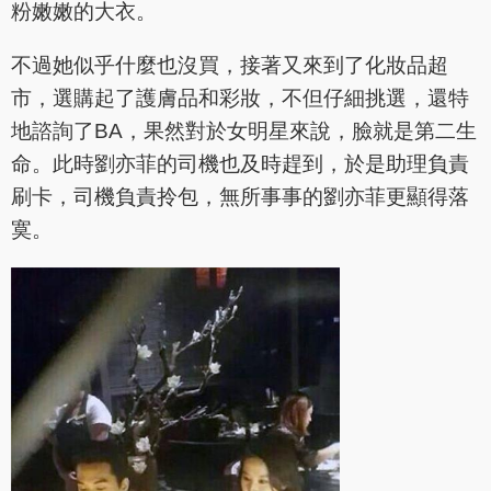
粉嫩嫩的大衣。
不過她似乎什麼也沒買，接著又來到了化妝品超
市，選購起了護膚品和彩妝，不但仔細挑選，還特
地諮詢了BA，果然對於女明星來說，臉就是第二生
命。此時劉亦菲的司機也及時趕到，於是助理負責
刷卡，司機負責拎包，無所事事的劉亦菲更顯得落
寞。