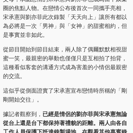
圈的焦點人物。在戀情公布後首次一同攜手亮相，
宋承憲與劉亦菲此次錄製「天天向上」讓所有都以
為必將是一次「男神」與「女神」的甜蜜相約，但
是事實並非如此。
從節目開始到節目結束，兩人除了偶爾默默相視甜
蜜一笑，最親密的舉動也僅僅只是互相拍了拍背，
這種看似客套的溝通方式成為害羞的小情侶最親密
的交流。
這似乎從側面證實了宋承憲宣布戀情時所稱的「剛
剛開始交往」。
據記者觀察到，
已經是情侶的劉亦菲與宋承憲無論
從台上還是台下都保持著禮貌的距離。兩人由各自
工作人員保護下抵達錄製場地，在觀看其他嘉賓錄