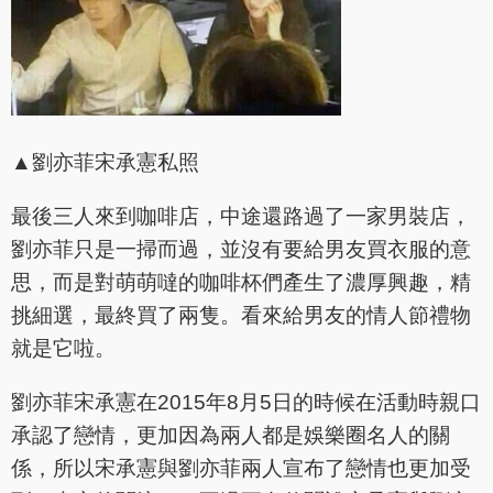
▲劉亦菲宋承憲私照
最後三人來到咖啡店，中途還路過了一家男裝店，
劉亦菲只是一掃而過，並沒有要給男友買衣服的意
思，而是對萌萌噠的咖啡杯們產生了濃厚興趣，精
挑細選，最終買了兩隻。看來給男友的情人節禮物
就是它啦。
劉亦菲宋承憲在2015年8月5日的時候在活動時親口
承認了戀情，更加因為兩人都是娛樂圈名人的關
係，所以宋承憲與劉亦菲兩人宣布了戀情也更加受