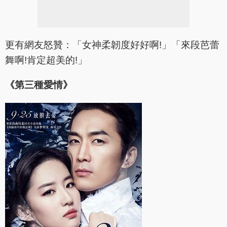
更有網友怒贊：「女神柔韌度好好啊!」「來段芭蕾
舞啊!肯定超美的!」
《第三種愛情》