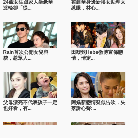
24歲女生跟家人坐豪華
霍建華身邊新換女助理太
渡輪卻「從...
惹眼，林心...
Rain首次公開女兒容
田馥甄Hebe微博宣佈戀
貌，惹眾人...
情，情定...
父母漂亮不代表孩子一定
阿嬌新戀情疑似告吹，失
也好看，有...
落訴心聲:...