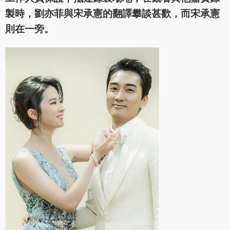
製時，劉亦菲與宋承憲的翻譯攀談甚歡，而宋承憲
則在一旁。