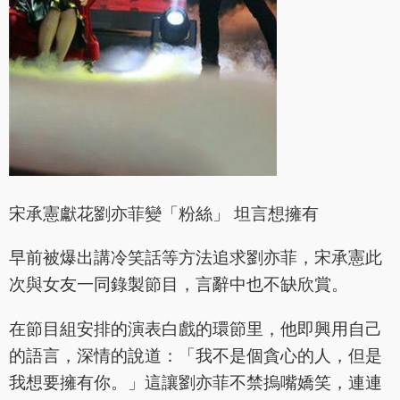
宋承憲獻花劉亦菲變「粉絲」 坦言想擁有
早前被爆出講冷笑話等方法追求劉亦菲，宋承憲此
次與女友一同錄製節目，言辭中也不缺欣賞。
在節目組安排的演表白戲的環節里，他即興用自己
的語言，深情的說道：「我不是個貪心的人，但是
我想要擁有你。」這讓劉亦菲不禁摀嘴嬌笑，連連