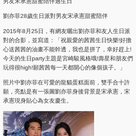
男友宋承憲甜蜜陪伴過生日
劉亦菲28歲生日派對男友宋承憲甜蜜陪伴
2015年8月25日，有網友曬出劉亦菲和友人生日派
對的合影，並寫道：「祝親愛的茜茜生日快樂!好擔
心送茜茜的油畫不能幹透，我也是拼了，幸好趕上!
今天的生日party主題是宮崎駿風格哦!壽星和朋友們
玩得很high!願茜茜每一天都開心的像個孩子。」
照片中劉亦菲在可愛的龍貓蛋糕面前，雙手合十許
願，亮點是有一張圖劉亦菲身後背景是宋承憲，宋
承憲現身貼心為女友慶生。