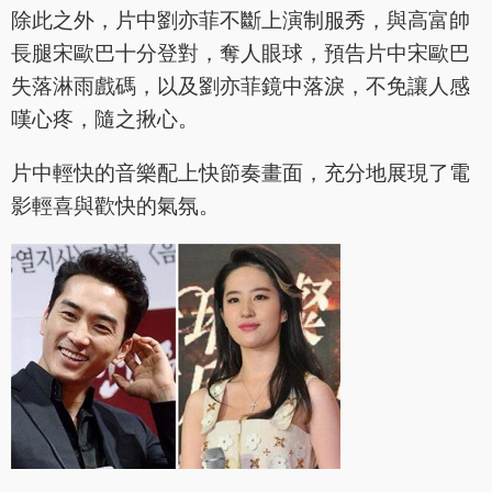
除此之外，片中劉亦菲不斷上演制服秀，與高富帥
長腿宋歐巴十分登對，奪人眼球，預告片中宋歐巴
失落淋雨戲碼，以及劉亦菲鏡中落淚，不免讓人感
嘆心疼，隨之揪心。
片中輕快的音樂配上快節奏畫面，充分地展現了電
影輕喜與歡快的氣氛。