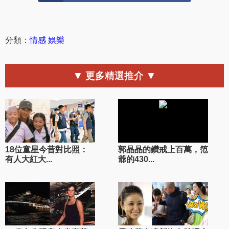
分類：
情感
娛樂
▼ 更多精選推介 ▼
18位童星今昔對比照：
郭晶晶的鑽戒上百萬，笵
有人大紅大...
爺的430...