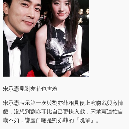
宋承憲見劉亦菲也害羞
宋承憲表示第一次與劉亦菲相見便上演吻戲與激情
戲，沒想到劉亦菲比自己更快入戲，宋承憲連忙自
嘆不如，謙虛自嘲是劉亦菲的「晚輩」。