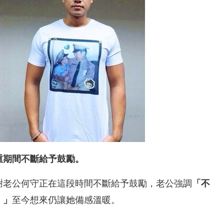
重期間不斷給予鼓勵。
謝老公何守正在這段時間不斷給予鼓勵，老公強調
「不
至今想來仍讓她備感溫暖。
。」