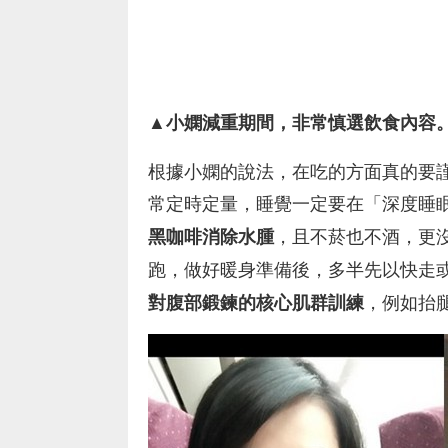
▲
小嫻減重期間，非常慎選飲食內容
根據小嫻的說法，在吃的方面真的要
常定時定量，睡覺一定要在「深度睡
，且不菸也不酒，更
黑咖啡消除水腫
跑，做好暖身準備後，多半先以快走
，例如抬
對腹部鍛鍊的核心肌群訓練