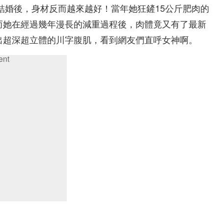
底結婚後，身材反而越來越好！當年她狂鏟15公斤肥肉的
而她在經過幾年漫長的減重過程後，肉體竟又有了最新
出超深超立體的川字腹肌，看到網友們直呼女神啊。
ent