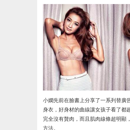
小嫻先前在臉書上分享了一系列替廣
身衣，好身材的曲線讓女孩子看了都
完全沒有贅肉，而且肌肉線條超明顯
方法。