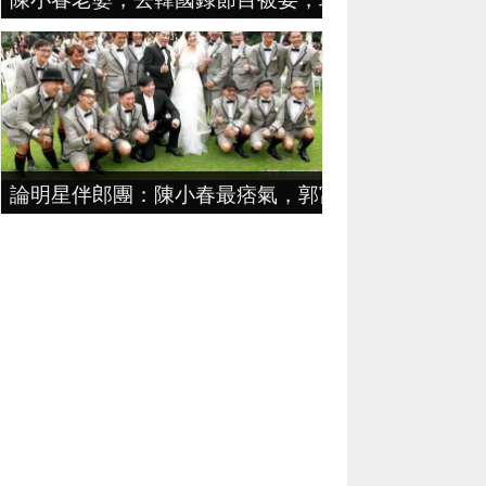
論明星伴郎團：陳小春最痞氣，郭富城最俗氣，黃曉明