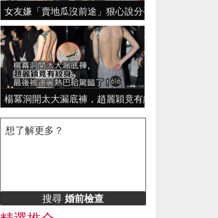
女友嫌「賣地瓜沒前途」狠心說分手，地瓜哥拼4年
楊冪洞開太大漏底褲，趙麗穎竟有紋身，最後被迪麗
想了解更多？
搜尋
婚前檢查
精選推介