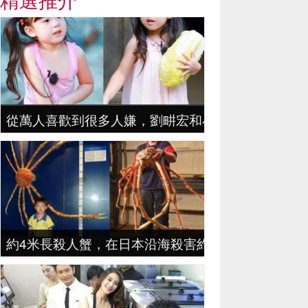
從萬人喜歡到很多人嫌，劉畊宏和小泡芙究竟做錯了
約4米長殺人蟹，在日本沿海殺害約20人，或遭到變