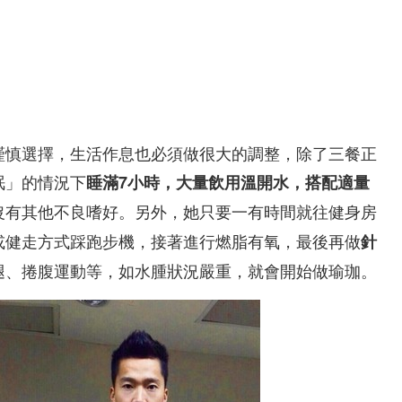
。
謹慎選擇，生活作息也必須做很大的調整，除了三餐正
眠」的情況下
睡滿7小時，大量飲用溫開水，搭配適量
沒有其他不良嗜好。另外，她只要一有時間就往健身房
或健走方式踩跑步機，接著進行燃脂有氧，最後再做
針
腿、捲腹運動等，如水腫狀況嚴重，就會開始做瑜珈。