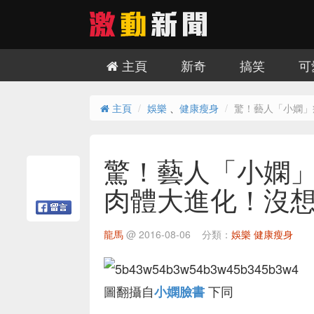
主頁
新奇
搞笑
可
主頁
娛樂
、
健康瘦身
驚！藝人「小嫻」
驚！藝人「小嫻」
肉體大進化！沒想
龍馬
@
2016-08-06
分類：
娛樂
健康瘦身
圖翻攝自
下同
小嫻臉書