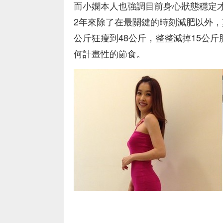
而小嫻本人也強調目前身心狀態穩定
2年來除了在最關鍵的時刻減肥以外，
公斤狂瘦到48公斤，整整減掉15公
何計畫性的節食。