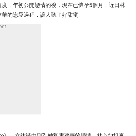
進度，年初公開戀情的後，現在已懷孕5個月，近日林
建華的戀愛過程，讓人聽了好甜蜜。
ent
laire》，在訪談中聊到她和霍建華的戀情，林心如坦言，