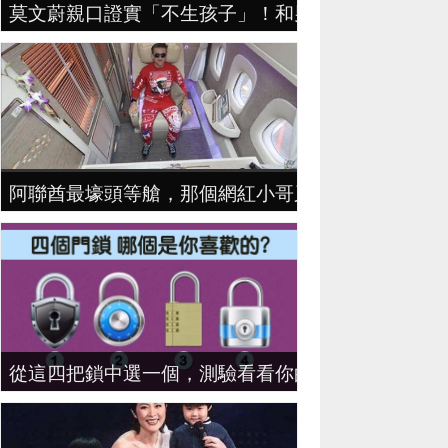
莫文蔚親口證實「不生孩子」！和男友認識30年「生不
阿聯酋最壕頭等艙，那個網紅小哥又去乘坐了一番...心
從這四把鎖中選一個，測驗看看你的潛在性格！