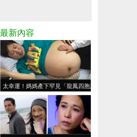
最新內容
太幸運！媽媽產下罕見「龍鳳四胞胎」，70萬分之