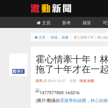
主頁
新奇
搞笑
可
主頁
情感
、
娛樂
霍心情牽十年！林心如
霍心情牽十年！
拖了十年才在一起.
龍馬
@
2016-10-27
分類：
情感
娛樂
(圖片/翻攝自
霍建華粉絲團
，
林心如臉