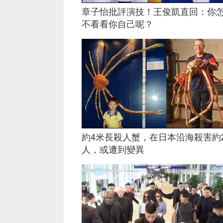
章子怡批評演技！王俊凱直回：你
不看看你自己呢？
約4米長殺人蟹，在日本沿海殺害約2
人，或遭到變異