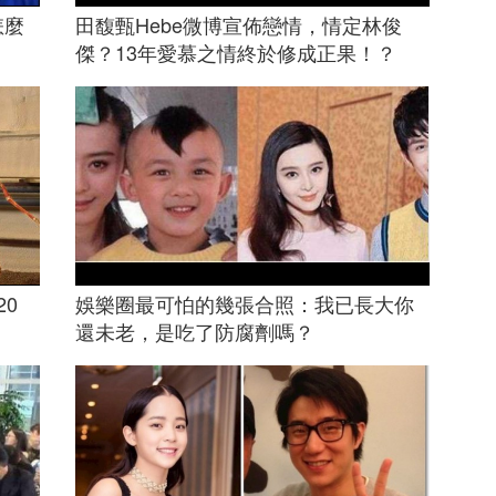
怎麼
田馥甄Hebe微博宣佈戀情，情定林俊
傑？13年愛慕之情終於修成正果！？
0
娛樂圈最可怕的幾張合照：我已長大你
還未老，是吃了防腐劑嗎？