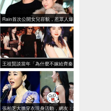
Rain首次公開女兒容貌，惹眾人爆笑，網友:不愧是
王祖賢談當年「為什麼不嫁給齊秦」，字字割心！任
張柏芝大膽穿衣現身活動，網友：沒有老公管著的女