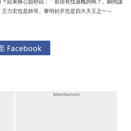
哥？結果林心如秒回：「那你有找過醜的嗎？」瞬間讓
、王力宏也是帥哥、黎明好歹也是四大天王之一～
Advertisement