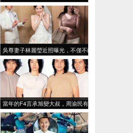
吳尊妻子林麗瑩近照曝光，不僅不醜，比很多女明星
當年的F4言承旭變大叔，周渝民有妻有女有事業，