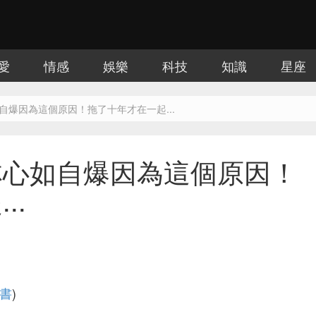
愛
情感
娛樂
科技
知識
星座
自爆因為這個原因！拖了十年才在一起...
林心如自爆因為這個原因！
..
書
)