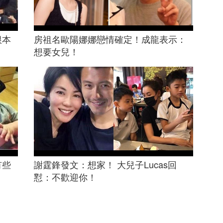
根本
房祖名歐陽娜娜戀情確定！成龍表示：
！
想要女兒！
有些
謝霆鋒發文：想家！ 大兒子Lucas回
？
懟：不歡迎你！