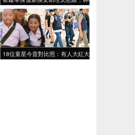
18位童星今昔對比照：有人大紅大紫，有人卻流落街