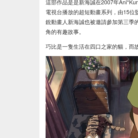
這部作品是是新海誠在2007年Ani*Ku
電視台播放的超短動畫系列，由15位
銳動畫人新海誠也被邀請參加第三季
角的有趣故事。
巧比是一隻生活在四口之家的貓，而