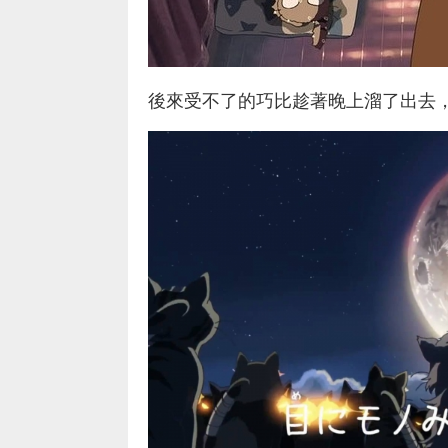
後來受不了的巧比趁著晚上溜了出去