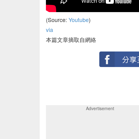
(Source:
Youtube
)
via
本篇文章摘取自網絡
Advertisement