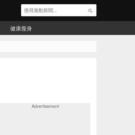
健康瘦身
Advertisement