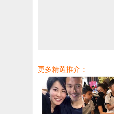
更多精選推介：