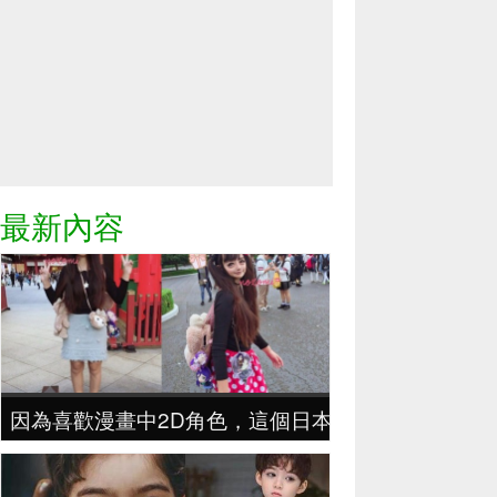
最新內容
因為喜歡漫畫中2D角色，這個日本妹子對自己臉瘋