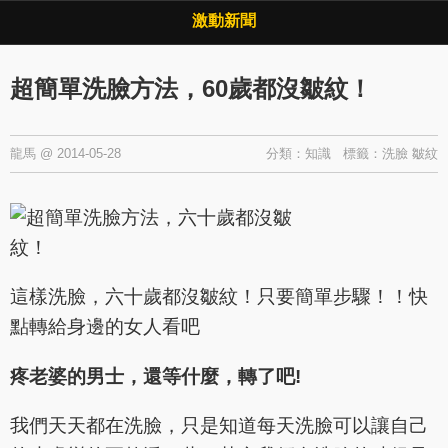
Copyright © 2026 ·
激動新聞
·
隱私權政策
激動新聞
超簡單洗臉方法，60歲都沒皺紋！
龍馬
@
2014-05-28
分類：
知識
標籤：
洗臉
皺紋
這樣洗臉，六十歲都沒皺紋！只要簡單步驟！！快
點轉給身邊的女人看吧
疼老婆的男士，還等什麼，轉了吧!
我們天天都在洗臉，只是知道每天洗臉可以讓自己