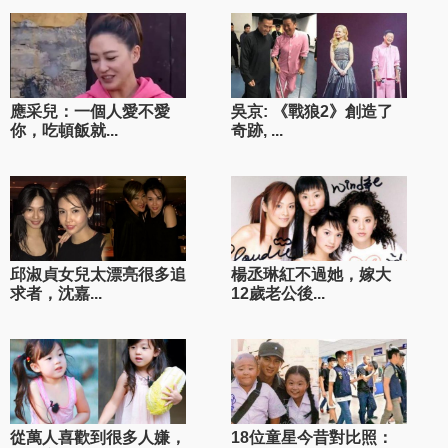
應采兒：一個人愛不愛
吳京: 《戰狼2》創造了
你，吃頓飯就...
奇跡, ...
邱淑貞女兒太漂亮很多追
楊丞琳紅不過她，嫁大
求者，沈嘉...
12歲老公後...
從萬人喜歡到很多人嫌，
18位童星今昔對比照：