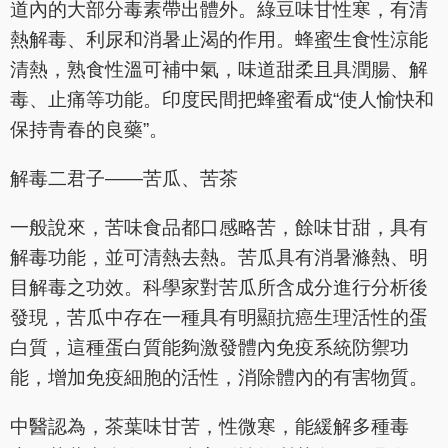
道內的大部分毒素帶出體外。綠豆味甘性寒，有清
熱解毒、利尿和消暑止渴的作用。蜂蜜生食性涼能
清熱，熟食性溫可補中氣，味道甜柔且具潤腸、解
毒、止痛等功能。印度民間把蜂蜜看成“使人愉快和
保持青春的良藥”。
解毒二​​君子——苦瓜、苦茶
一般說來，苦味食品都口感略苦，餘味甘甜，具有
解毒功能，並可清熱去熱。苦瓜具有消暑滌熱、明
目解毒之功效。科學家對苦瓜所含成分進行分析後
發現，苦瓜中存在一種具有明顯抗癌生理活性的蛋
白質，這種蛋白質能夠激發體內免疫系統防禦功
能，增加免疫細胞的活性，消除體內的有害物質。
中醫認為，茶葉味甘苦，性微寒，能緩解多種毒