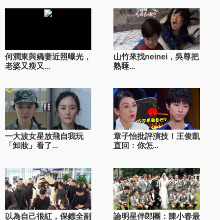
何潤東與嬌妻近照曝光，
山竹來找neinei，吳尊把
老婆又瘦又...
熟睡...
一大波女星放飛自我玩
章子怡批評演技！王俊凱
「卸妝」看了...
直回：你怎...
以為自己很紅，保鏢全副
論明星伴郎團：陳小春最