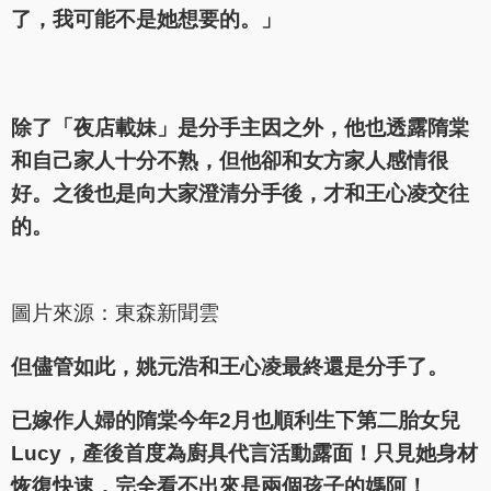
了，我可能不是她想要的。」
除了「夜店載妹」是分手主因之外，他也透露隋棠
和自己家人十分不熟，但他卻和女方家人感情很
好。
之後也是向大家澄清分手後，才和王心凌交往
的。
圖片來源：東森新聞雲
但儘管如此，姚元浩和王心凌最終還是分手了。
已嫁作人婦的隋棠今年2月也順利生下第二胎女兒
Lucy，產後
首度為廚具代言活動露面！只見她身材
恢復快速，完全看不出來是兩個孩子的媽阿！