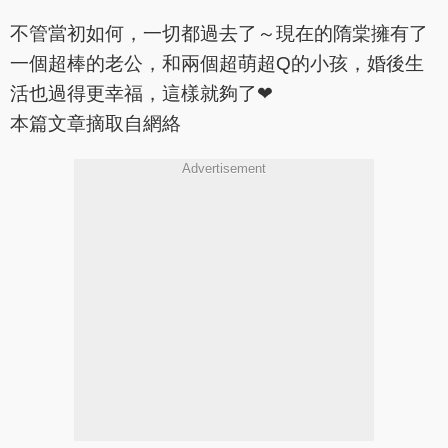
不管當初如何，一切都過去了～現在的隋棠擁有了
一個超棒的老公，和兩個超萌超Q的小孩，婚後生
活也過得更幸福，這樣就夠了❤
本篇文章摘取自網絡
Advertisement