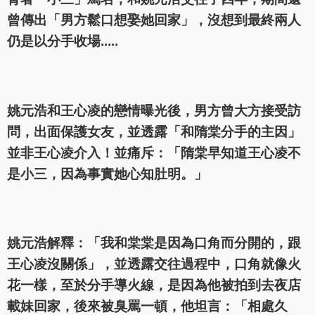
曾傳出「男方鬆口想娶她回家」，沒想到最終兩人
仍是以分手收場.....
姚元浩和王心凌的戀情曝光後，男方曾大方接受訪
問，出面保護女友，並透露「和隋棠分手的主因」
並非王心凌介入！並痛斥：「隋棠早知道王心凌不
是小三，因為事實她心知肚明。」
姚元浩解釋：「我和棠棠是因為口角而分開的，跟
王心凌沒關係」，並透露交往過程中，口角就像火
花一樣，至於分手導火線，是因為他被拍到去夜店
載妹回家，後來被臭罵一頓，他坦言：「相處久