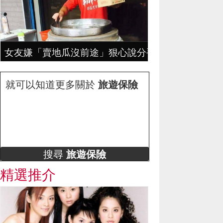
女友嫌「賣地瓜沒前途」狠心說分手，地瓜哥拼4年
就可以知道更多關於
旅遊保險
搜尋
旅遊保險
精選推介