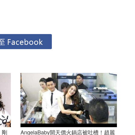
，剛
AngelaBaby開天價火鍋店被吐槽！趙麗