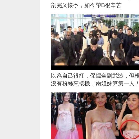
剖完又懷孕，如今帶B很辛苦
以為自己很紅，保鏢全副武裝，但
沒有粉絲來接機，兩姐妹算第一人