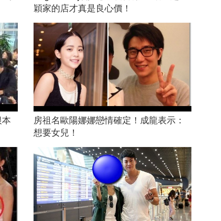
穎家的店才真是良心價！
根本
房祖名歐陽娜娜戀情確定！成龍表示：
！
想要女兒！