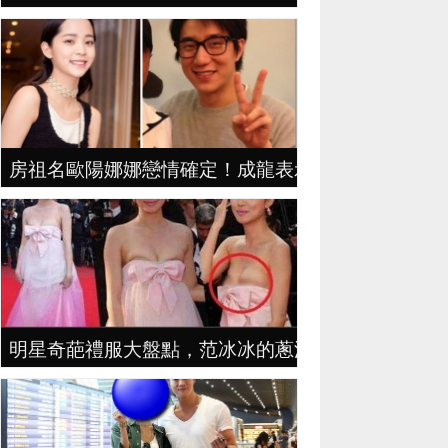
房祖名歐陽娜娜戀情確定！成龍表示：想要女兒！
明星奇葩禮服大盤點，范冰冰的蔥油餅，老奶奶不扶