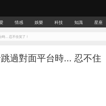
愛
情感
娛樂
科技
知識
星座
... 忍不住笑了！
過對面平台時... 忍不住