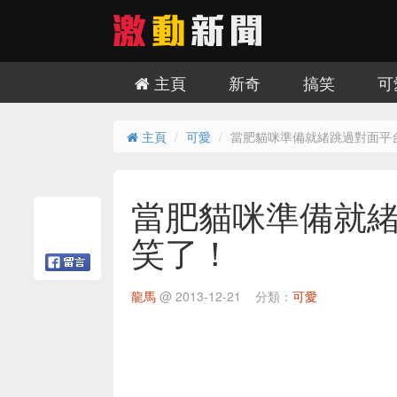
主頁
新奇
搞笑
可
主頁
可愛
當肥貓咪準備就緒跳過對面平台時
當肥貓咪準備就緒跳
笑了！
龍馬
@
2013-12-21
分類：
可愛