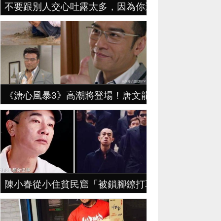
不要跟別人交心吐露太多，因為你遲早會發現自己會
《溏心風暴3》高潮將登場！唐文龍跟陳敏之偷情是
陳小春從小住貧民窟「被鎖腳鐐打耳光」！他忍淚透露：