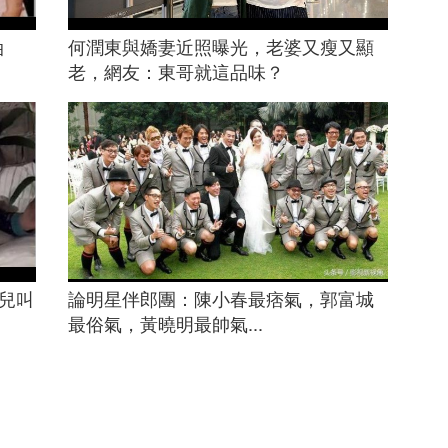
油
何潤東與嬌妻近照曝光，老婆又瘦又顯
老，網友：東哥就這品味？
女兒叫
論明星伴郎團：陳小春最痞氣，郭富城
最俗氣，黃曉明最帥氣...