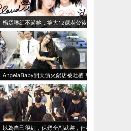
楊丞琳紅不過她，嫁大12歲老公後，剛剖完又懷孕，
AngelaBaby開天價火鍋店被吐槽！趙麗穎家的店
以為自己很紅，保鏢全副武裝，但根本沒有粉絲來接