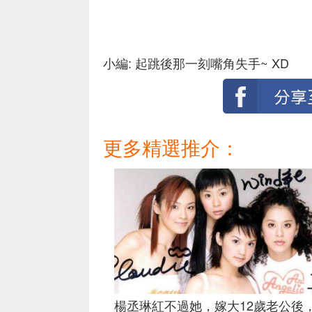
小編: 起跳後那一刻嘴角失手~ XD
更多精選推介：
楊丞琳紅不過她，嫁大12歲老公後