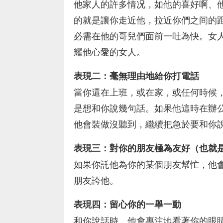
他家人的許多情况，如他的喜好啊、
的就是讓你走近他，拉近你們之间的
必需在他的哥兒們面前一吐為快。女
耀他心愛的女人。
表現二：毫無理由地給你打電話
當你還在上班，或在家，或任何時候
是想和你說幾句話。如果他這時在辦
他會裝做沒聽到，繼續把急於要和你
表現三：對你的朋友極為友好（也就
如果你託他為你的某個朋友幫忙，他
朋友誇他。
表現四：留心你的一舉一動
和你說話時，他會專注地看著你的眼