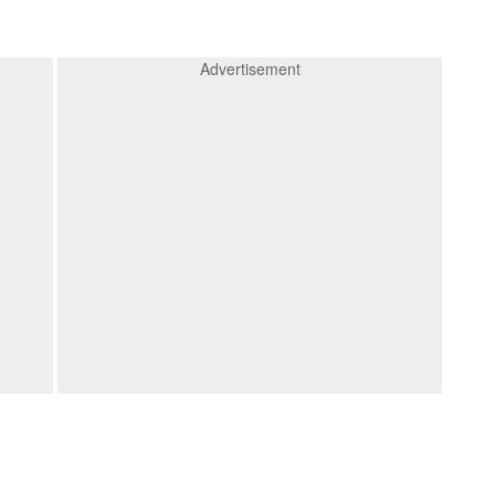
Advertisement