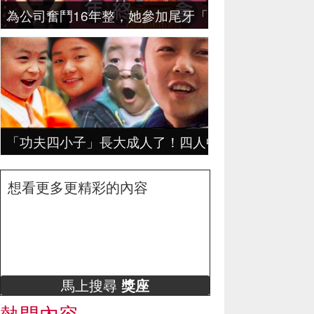
為公司奮鬥16年整，她參加尾牙「領三個月年終獎
「功夫四小子」長大成人了！四人中只有「他」最低
想看更多更精彩的內容
馬上搜尋
獎座
熱門內容