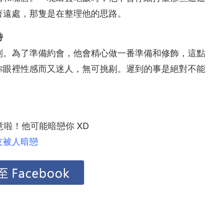
著遠處，那隻是在整理他的思路。
時
到。為了準備約會，他會精心做一番準備和修飾，這點
你眼裡性感而又迷人，無可挑剔。遲到的事是絕對不能
意啦！他可能暗戀你 XD
友被人暗戀