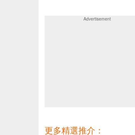
Advertisement
更多精選推介：