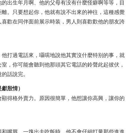
他的出生年月啊、他的父母有没有什麼怪癖啊等等，目
距離。只要想起你，他就有說不出來的神往，這種感覺
人喜歡在同伴面前展示時装，男人則喜歡歡他的朋友誇
，他打過電話來，囁嚅地說他其實沒什麼特别的事，就
公室，你可能會聽到他那頭其它電話的鈴聲此起彼伏，
說的話說完。
是獻殷情）
會顯得格外賣力。原因很簡單，他想讓你高興，讓你的
睛和嘴唇。一塊出去吃飯時，他不會仔細打量那些進進