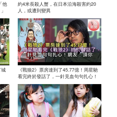
「他
約4米長殺人蟹，在日本沿海殺害約20
！」
人，或遭到變異
富城
《戰狼2》票房達到了45.77億！周星馳
看完終於發話了，一針見血句句扎心！
網友：頂你