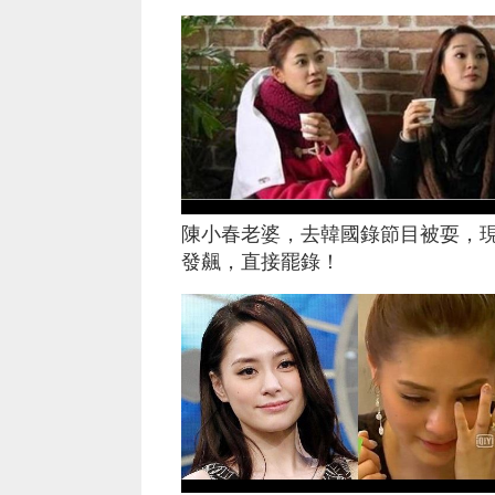
陳小春老婆，去韓國錄節目被耍，
發飆，直接罷錄！