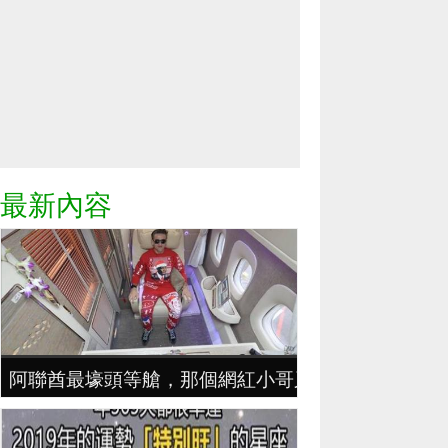
最新內容
阿聯酋最壕頭等艙，那個網紅小哥又去乘坐了一番...心