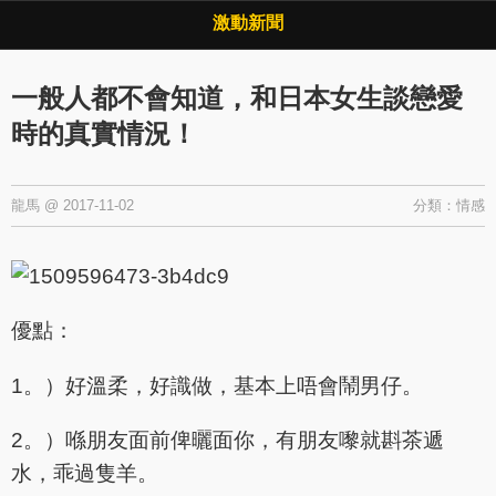
Copyright © 2026 ·
激動新聞
·
隱私權政策
激動新聞
一般人都不會知道，和日本女生談戀愛
時的真實情況！
龍馬
@
2017-11-02
分類：
情感
優點：
1。）好溫柔，好識做，基本上唔會鬧男仔。
2。）喺朋友面前俾曬面你，有朋友嚟就斟茶遞
水，乖過隻羊。