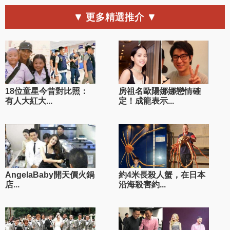
▼ 更多精選推介 ▼
18位童星今昔對比照：
房祖名歐陽娜娜戀情確
有人大紅大...
定！成龍表示...
AngelaBaby開天價火鍋
約4米長殺人蟹，在日本
店...
沿海殺害約...