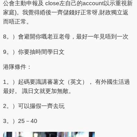
公會主動申報及 close左自己的account以示重視新
家庭)。我覺得緍後一齊儲錢好正常呀,財政獨立返
而唔正常。
8。）會避開你嘅老豆老母，最好一年見唔到一次
9。）你要抽時間學日文
港隊條件：
1。）起碼要識講蕃薯文（英文）， 有外國生活過
最好。 識日文就更加無敵。
2。）可以攞假一齊去玩
3。）25－40