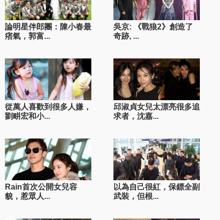
論明星伴郎團：陳小春最
吳京: 《戰狼2》創造了
痞氣，郭富...
奇跡, ...
從萬人喜歡到很多人嫌，
邱淑貞女兒太漂亮很多追
劉畊宏和小...
求者，沈嘉...
Rain首次公開女兒容
以為自己很紅，保鏢全副
貌，惹眾人...
武裝，但根...