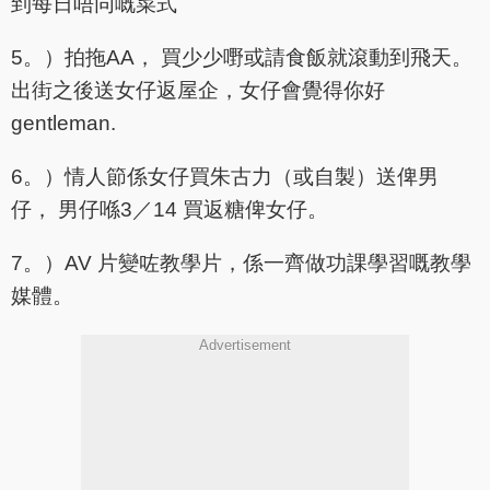
到每日唔同嘅菜式
5。）拍拖AA， 買少少嘢或請食飯就滾動到飛天。
出街之後送女仔返屋企，女仔會覺得你好
gentleman.
6。）情人節係女仔買朱古力（或自製）送俾男
仔， 男仔喺3／14 買返糖俾女仔。
7。）AV 片變咗教學片，係一齊做功課學習嘅教學
媒體。
Advertisement