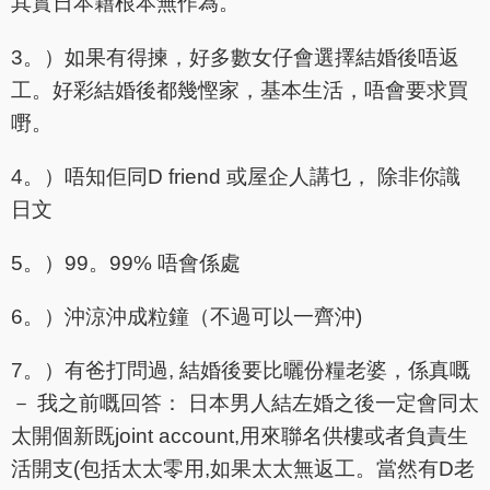
其實日本籍根本無作為。
3。）如果有得揀，好多數女仔會選擇結婚後唔返
工。好彩結婚後都幾慳家，基本生活，唔會要求買
嘢。
4。）唔知佢同D friend 或屋企人講乜， 除非你識
日文
5。）99。99% 唔會係處
6。）沖涼沖成粒鐘（不過可以一齊沖)
7。）有爸打問過, 結婚後要比曬份糧老婆，係真嘅
－ 我之前嘅回答： 日本男人結左婚之後一定會同太
太開個新既joint account,用來聯名供樓或者負責生
活開支(包括太太零用,如果太太無返工。當然有D老