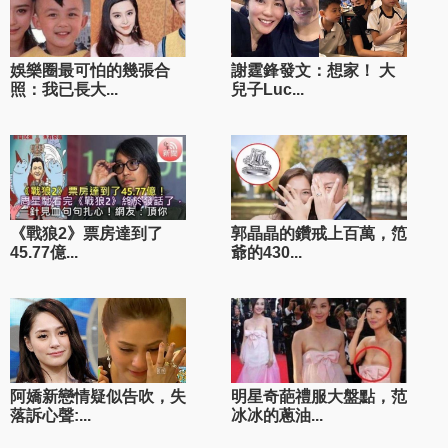
娛樂圈最可怕的幾張合
謝霆鋒發文：想家！ 大
照：我已長大...
兒子Luc...
《戰狼2》票房達到了
郭晶晶的鑽戒上百萬，笵
45.77億...
爺的430...
阿嬌新戀情疑似告吹，失
明星奇葩禮服大盤點，范
落訴心聲:...
冰冰的蔥油...