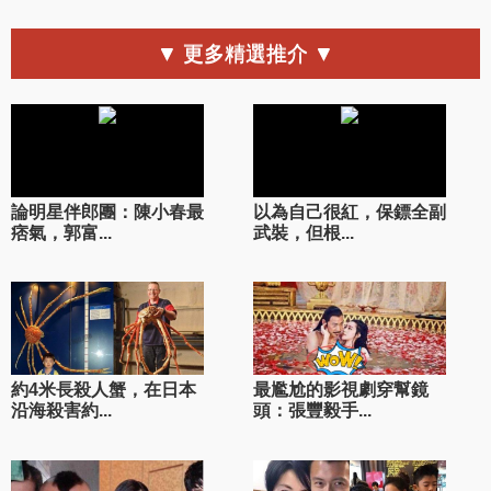
▼ 更多精選推介 ▼
論明星伴郎團：陳小春最
以為自己很紅，保鏢全副
痞氣，郭富...
武裝，但根...
約4米長殺人蟹，在日本
最尷尬的影視劇穿幫鏡
沿海殺害約...
頭：張豐毅手...