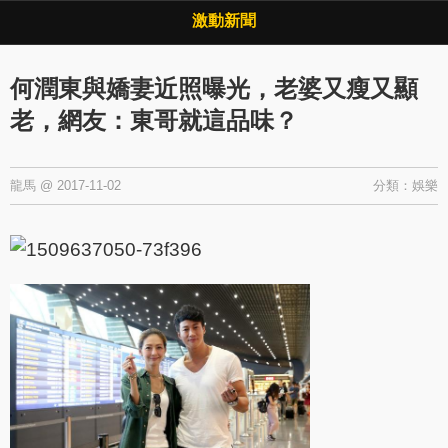
Copyright © 2026 ·
激動新聞
·
隱私權政策
激動新聞
何潤東與嬌妻近照曝光，老婆又瘦又顯
老，網友：東哥就這品味？
龍馬
@
2017-11-02
分類：
娛樂