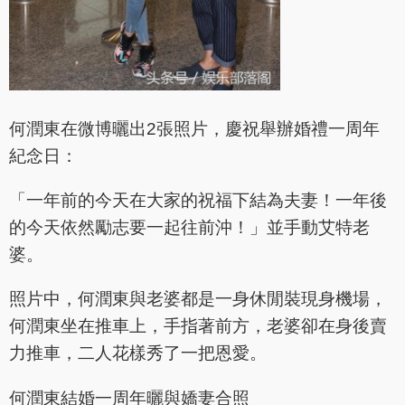
何潤東在微博曬出2張照片，慶祝舉辦婚禮一周年
紀念日：
「一年前的今天在大家的祝福下結為夫妻！一年後
的今天依然勵志要一起往前沖！」並手動艾特老
婆。
照片中，何潤東與老婆都是一身休閒裝現身機場，
何潤東坐在推車上，手指著前方，老婆卻在身後賣
力推車，二人花樣秀了一把恩愛。
何潤東結婚一周年曬與嬌妻合照