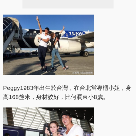
Peggy1983年出生於台灣，在台北當專櫃小姐，身
高168釐米，身材姣好，比何潤東小8歲。