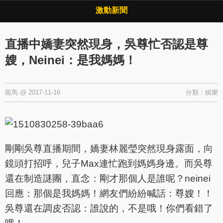
Copyright © 2026 ·
激動新聞
·
隱私權政策
激動新聞
直播中嬌妻突然現身，吳尊忙否認是尊
嫂，Neinei：是我媽媽！
龍馬
@
2017-11-16
分類：
娛樂
剛剛吳尊直播期間，嬌妻林麗瑩突然現身露面，向
鏡頭打招呼，兒子Max連忙跑到媽媽身邊。而吳尊
還在制造謎團，直念：剛才那個人是誰呢？neinei
回應：那個是我媽媽！網友們紛紛喊話：尊嫂！！
吳尊還在調皮否認：誰說的，不是哦！你們看錯了