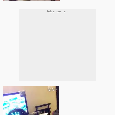
Advertisement