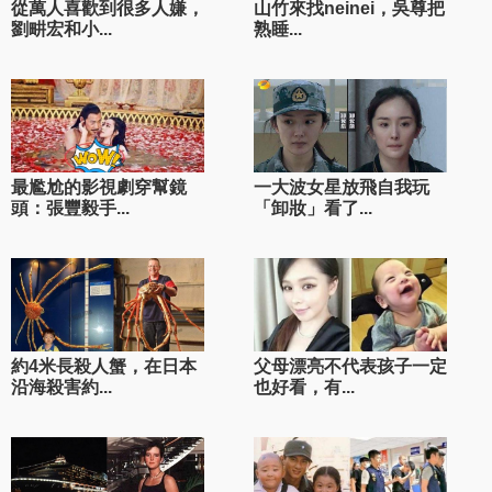
從萬人喜歡到很多人嫌，
山竹來找neinei，吳尊把
劉畊宏和小...
熟睡...
最尷尬的影視劇穿幫鏡
一大波女星放飛自我玩
頭：張豐毅手...
「卸妝」看了...
約4米長殺人蟹，在日本
父母漂亮不代表孩子一定
沿海殺害約...
也好看，有...