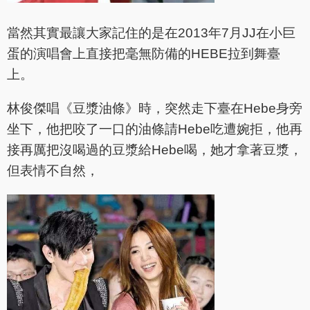
當然其實最讓大家記住的是在2013年7月JJ在小巨
蛋的演唱會上直接把毫無防備的HEBE拉到舞臺
上。
林俊傑唱《豆漿油條》時，突然走下臺在Hebe身旁
坐下，他把咬了一口的油條請Hebe吃遭婉拒，他再
接再厲把沒喝過的豆漿給Hebe喝，她才拿著豆漿，
但表情不自然，