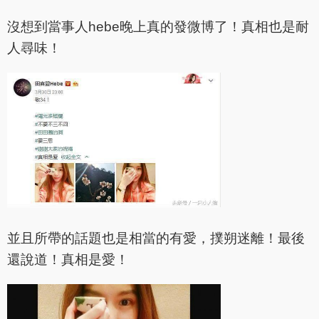
沒想到當事人hebe晚上真的發微博了！真相也是耐
人尋味！
並且所帶的話題也是相當的有愛，撲朔迷離！最後
還說道！真相是愛！