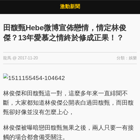
Copyright © 2026 ·
激動新聞
·
隱私權政策
激動新聞
田馥甄Hebe微博宣佈戀情，情定林俊
傑？13年愛慕之情終於修成正果！？
龍馬
@
2017-11-20
分類：
娛樂
林俊傑和田馥甄這一對，這麼多年來一直緋聞不
斷，大家都知道林俊傑公開表白過田馥甄，而田馥
甄卻好像並沒有怎麼上心，
林俊傑被曝暗戀田馥甄無果之後，兩人只要一有接
觸的場合都會備受關注。