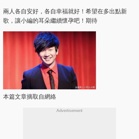
兩人各自安好，各自幸福就好！希望在多出點新
歌，讓小編的耳朵繼續懷孕吧！期待
本篇文章摘取自網絡
Advertisement