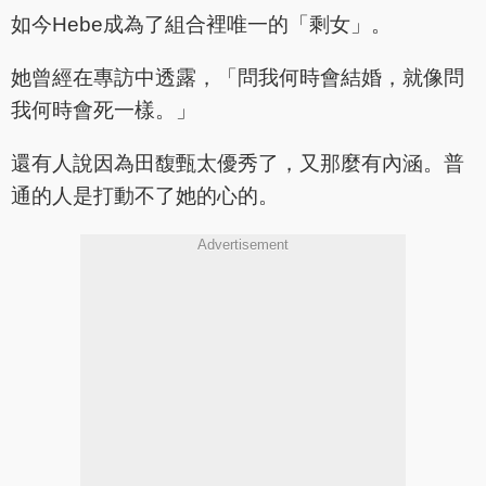
如今Hebe成為了組合裡唯一的「剩女」。
她曾經在專訪中透露，「問我何時會結婚，就像問
我何時會死一樣。」
還有人說因為田馥甄太優秀了，又那麼有內涵。普
通的人是打動不了她的心的。
Advertisement