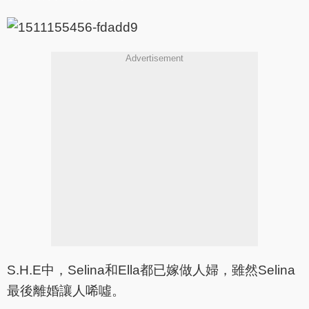
Advertisement
S.H.E中，Selina和Ella都已嫁做人婦，雖然Selina
最後離婚讓人唏噓。