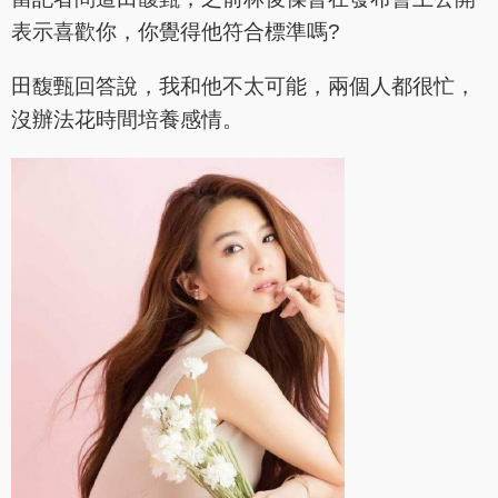
表示喜歡你，你覺得他符合標準嗎?
田馥甄回答說，我和他不太可能，兩個人都很忙，
沒辦法花時間培養感情。