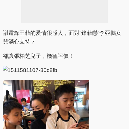
謝霆鋒王菲的愛情很感人，面對“鋒菲戀”李亞鵬女
兒滿心支持？
卻讓張柏芝兒子，機智評價！