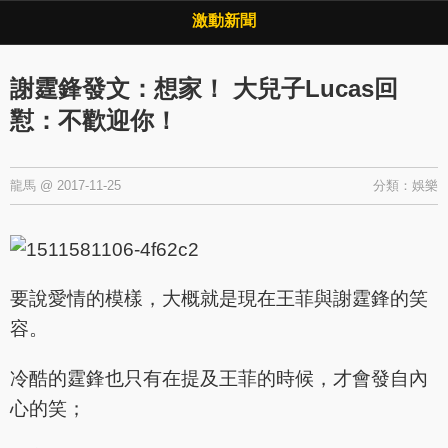
Copyright © 2026 ·
激動新聞
·
隱私權政策
激動新聞
謝霆鋒發文：想家！ 大兒子Lucas回
懟：不歡迎你！
龍馬
@
2017-11-25
分類：
娛樂
要說愛情的模樣，大概就是現在王菲與謝霆鋒的笑
容。
冷酷的霆鋒也只有在提及王菲的時候，才會發自內
心的笑；