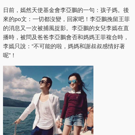
日前，嫣然天使基金會李亞鵬的一句：孩子媽。後
來的po文：一切都沒變，回家吧！李亞鵬挽留王菲
的消息又一次被捕風捉影。李亞鵬的女兒李嫣在直
播時，被問及爸爸李亞鵬會否和媽媽王菲複合時，
李嫣只說：“不可能的啦，媽媽和謝叔叔感情好著
呢”！