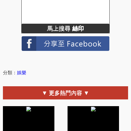
馬上搜尋
絲印
分類：
娛樂
▼ 更多熱門內容 ▼