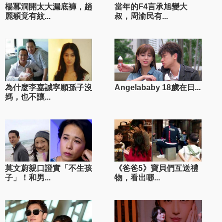
楊冪洞開太大漏底褲，趙
當年的F4言承旭變大
麗穎竟有紋...
叔，周渝民有...
為什麼李嘉誠寧願孫子沒
Angelababy 18歲在日...
媽，也不讓...
莫文蔚親口證實「不生孩
《爸爸5》寶貝們互送禮
子」！和男...
物，看出哪...