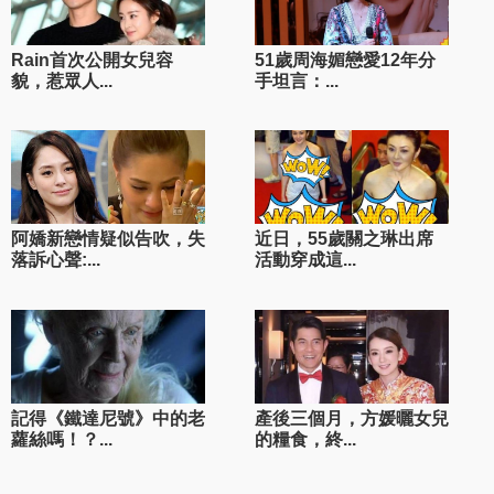
Rain首次公開女兒容
51歲周海媚戀愛12年分
貌，惹眾人...
手坦言：...
阿嬌新戀情疑似告吹，失
近日，55歲關之琳出席
落訴心聲:...
活動穿成這...
記得《鐵達尼號》中的老
產後三個月，方媛曬女兒
蘿絲嗎！？...
的糧食，終...