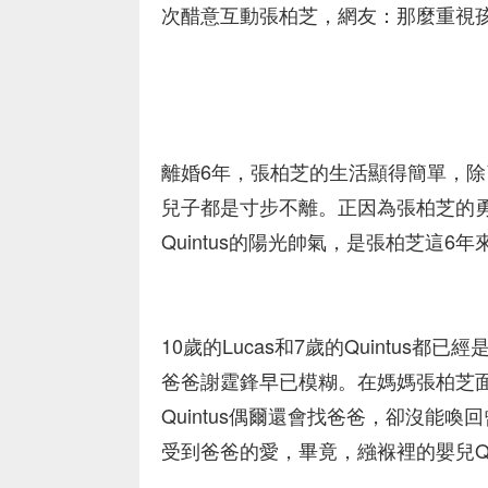
次醋意互動張柏芝，網友：那麼重視
離婚6年，張柏芝的生活顯得簡單，
兒子都是寸步不離。正因為張柏芝的勇
Quintus的陽光帥氣，是張柏芝這6
10歲的Lucas和7歲的Quintus
爸爸謝霆鋒早已模糊。在媽媽張柏芝
Quintus偶爾還會找爸爸，卻沒能喚
受到爸爸的愛，畢竟，繈褓裡的嬰兒Qu