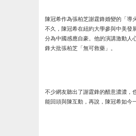
陳冠希作為張柏芝謝霆鋒婚變的「導
不久，陳冠希在紐約大學參與中美發
分為中國感應自豪。他的演講激動人
鋒大批張柏芝「無可救藥」。
不少網友聽出了謝霆鋒的醋意濃濃，
能回頭與陳互動，再說，陳冠希如今