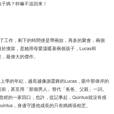
孩子媽？幹嘛不追回來！
除了工作，剩下的時間便是帶兩娃，再多的聚會，兩個
於擔當，是她用母愛溫暖著兩個孩子，Lucas和
年來，最偉大的傑作。
都已經是上學的年紀，越長越像謝霆鋒的Lucas，眼中那偉岸的
面前，甚至用「那個男人」替代「爸爸、父親」一詞。
回曾經的一家四口，也許，從記事起，Quintus就沒有感
intus，身邊守護他成長的只有媽媽張柏芝。