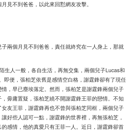
個月見不到爸爸，以此來回懟網友攻擊。
兒子兩個月見不到爸爸，責任就終究在一人身上，那就
陌生人一般，各自生活，再無交集，兩個兒子Lucas和
紐帶。即便，張柏芝依舊是感情空白格，謝霆鋒卻有了現任
戀情，早已塵埃落定。然而，張柏芝是謝霆鋒兩個兒子
子，毋庸置疑，張柏芝繞不開謝霆鋒王菲的戀情。不知
了女友王菲，謝霆鋒再也不曾與張柏芝同框，兩個兒子
。讓好些人認可一點，謝霆鋒的世界裡，再無張柏芝，
己的感情，他的真愛只有王菲一人。近日，謝霆鋒卻首