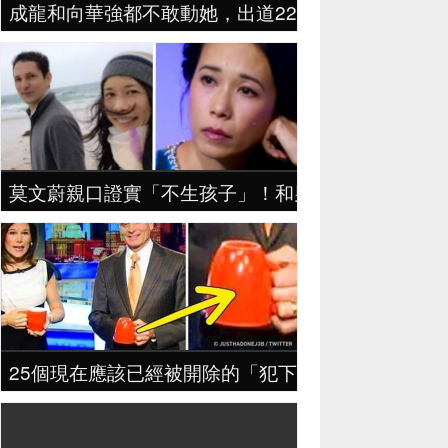
成龍和向華強都不敢動她，出道22年零緋聞，身價
莫文蔚親口證實「不生孩子」！和男友認識30年「生不
25個現在應該已經被開除的「犯下大錯天兵員工」