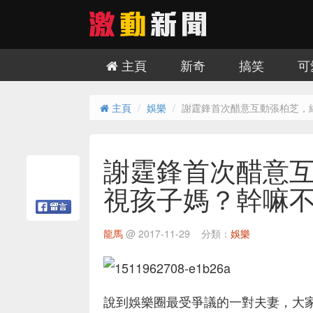
主頁
新奇
搞笑
可
主頁
娛樂
謝霆鋒首次醋意互動張柏芝，
謝霆鋒首次醋意
視孩子媽？幹嘛
龍馬
@
2017-11-29
分類：
娛樂
說到娛樂圈最受爭議的一對夫妻，大