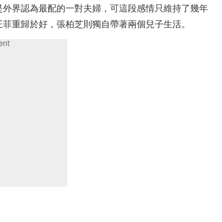
是外界認為最配的一對夫婦，可這段感情只維持了幾年
王菲重歸於好，張柏芝則獨自帶著兩個兒子生活。
ent