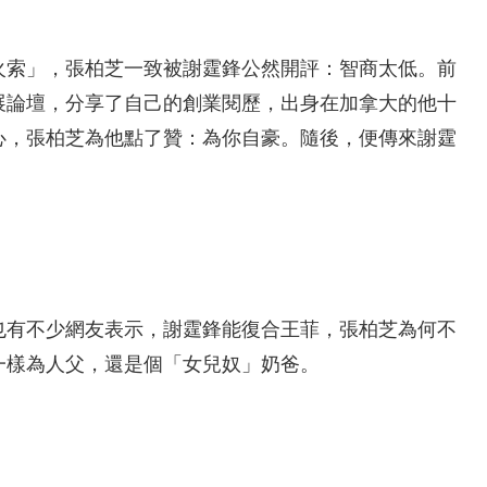
火索」，張柏芝一致被謝霆鋒公然開評：智商太低。前
展論壇，分享了自己的創業閱歷，出身在加拿大的他十
心，張柏芝為他點了贊：為你自豪。隨後，便傳來謝霆
也有不少網友表示，謝霆鋒能復合王菲，張柏芝為何不
一樣為人父，還是個「女兒奴」奶爸。