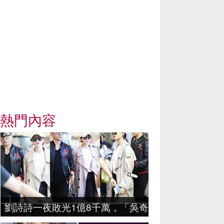
熱門內容
劉詩詩一夜敗光1億8千萬，「吳奇隆」損失慘重：