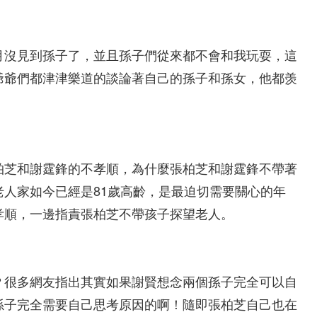
月沒見到孫子了，並且孫子們從來都不會和我玩耍，這
爺爺們都津津樂道的談論著自己的孫子和孫女，他都羡
柏芝和謝霆鋒的不孝順，為什麼張柏芝和謝霆鋒不帶著
人家如今已經是81歲高齡，是最迫切需要關心的年
孝順，一邊指責張柏芝不帶孩子探望老人。
？很多網友指出其實如果謝賢想念兩個孫子完全可以自
孫子完全需要自己思考原因的啊！隨即張柏芝自己也在