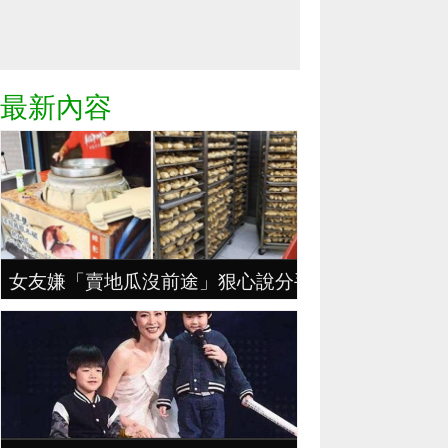
最新內容
女友嫌「賣地瓜沒前途」狠心說分手，地瓜哥拼4年