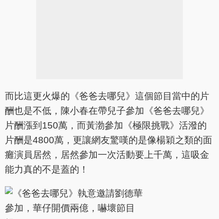
而比這更火爆的《爸爸去哪兒》這個節目當中的片
酬也是不低，陳小春在帶兒子參加《爸爸去哪兒》
片酬漲到150萬，而黃渤參加《極限挑戰》活潑的
片酬是4800萬，更讓網友驚嘆的是像楊穎之類的面
癱演員居然，居然參加一次活動要上千萬，這吸金
能力真的不是蓋的！