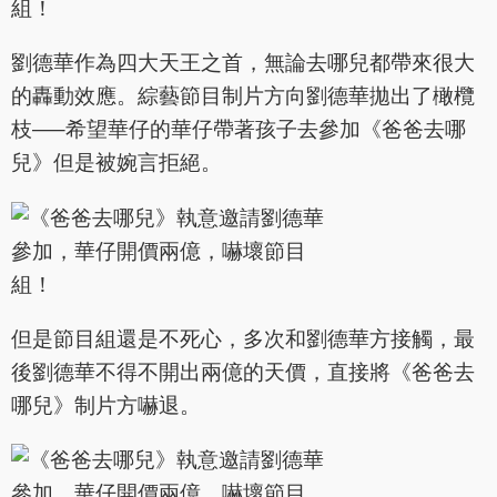
劉德華作為四大天王之首，無論去哪兒都帶來很大
的轟動效應。綜藝節目制片方向劉德華拋出了橄欖
枝—–希望華仔的華仔帶著孩子去參加《爸爸去哪
兒》但是被婉言拒絕。
但是節目組還是不死心，多次和劉德華方接觸，最
後劉德華不得不開出兩億的天價，直接將《爸爸去
哪兒》制片方嚇退。