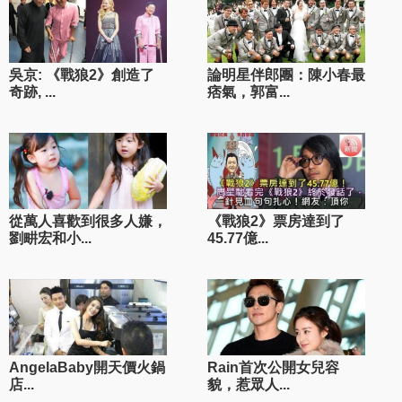
吳京: 《戰狼2》創造了
論明星伴郎團：陳小春最
奇跡, ...
痞氣，郭富...
從萬人喜歡到很多人嫌，
《戰狼2》票房達到了
劉畊宏和小...
45.77億...
AngelaBaby開天價火鍋
Rain首次公開女兒容
店...
貌，惹眾人...