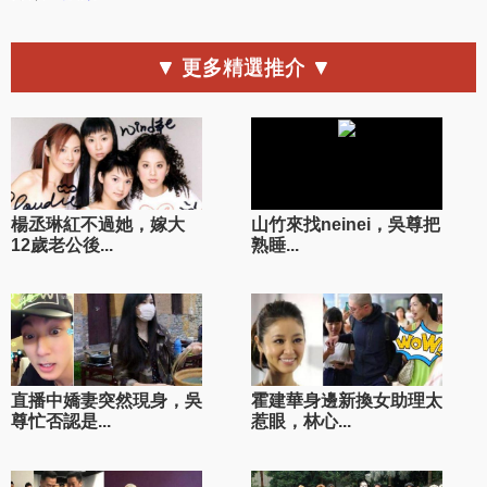
▼ 更多精選推介 ▼
楊丞琳紅不過她，嫁大
山竹來找neinei，吳尊把
12歲老公後...
熟睡...
直播中嬌妻突然現身，吳
霍建華身邊新換女助理太
尊忙否認是...
惹眼，林心...