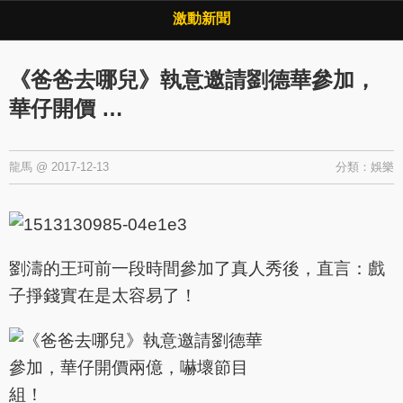
Copyright © 2026 ·
激動新聞
·
隱私權政策
激動新聞
《爸爸去哪兒》執意邀請劉德華參加，
華仔開價 …
龍馬
@
2017-12-13
分類：
娛樂
劉濤的王珂前一段時間參加了真人秀後，直言：戲
子掙錢實在是太容易了！