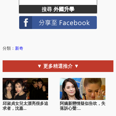
搜尋
外國升學
分類：
新奇
▼ 更多精選推介 ▼
邱淑貞女兒太漂亮很多追
阿嬌新戀情疑似告吹，失
求者，沈嘉...
落訴心聲:...