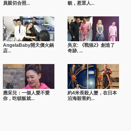
員親切合照...
貌，惹眾人...
AngelaBaby開天價火鍋
吳京: 《戰狼2》創造了
店...
奇跡, ...
應采兒：一個人愛不愛
約4米長殺人蟹，在日本
你，吃頓飯就...
沿海殺害約...