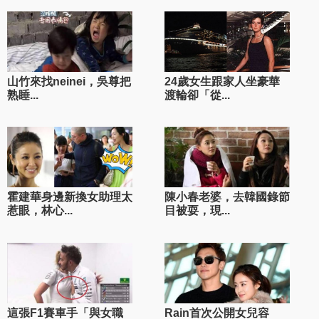
山竹來找neinei，吳尊把
24歲女生跟家人坐豪華
熟睡...
渡輪卻「從...
霍建華身邊新換女助理太
陳小春老婆，去韓國錄節
惹眼，林心...
目被耍，現...
這張F1賽車手「與女職
Rain首次公開女兒容