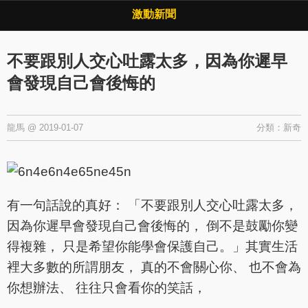
Copyright © 2026 ·
激動新聞
·
隱私權政策
激動新聞
不要跟別人交心吐露太多，因為你遲早
會發現自己會後悔的
龍馬
@
2019-01-07
分類：
新奇
有一句話說的真好： 「不要跟別人交心吐露太多，
因為你遲早會發現自己會後悔的， 倒不是鼓勵你變
得複雜， 只是希望你能學會保護自己。」其實生活
裡大多數的所謂朋友， 真的不會關心你、 也不會為
你想辦法、 往往只會看你的笑話，