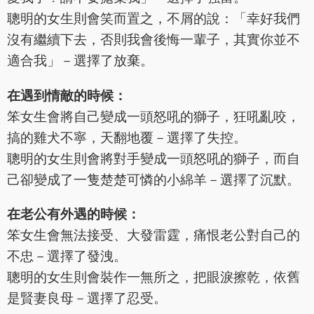
聰明的女生則會笑而置之，不屑的說：「幸好我們
沒有繼續下去，否則我會後悔一輩子，其實你並不
適合我」－選擇了放棄。
在遇到情敵的時候：
笨女生會將自己變成一頭怒吼的獅子，狂吼亂咬，
搞的雞犬不寧，天翻地覆－選擇了失控。
聰明的女生則會將對手變成一頭怒吼的獅子，而自
己卻變成了一隻楚楚可憐的小綿羊－選擇了沉默。
在老公有外遇的時候：
笨女生會無法接受、大發雷霆，痛恨老公對自己的
不忠－選擇了發洩。
聰明的女生則會裝作一無所之，把眼淚擦乾，依舊
是賢妻良母－選擇了忍受。