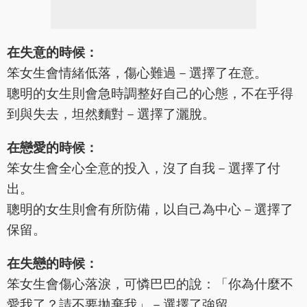
在失意的時候：
笨女生會情緒低落，傷心​​難過－選擇了在意。
聰明的女生則會急時調整好自己的心態，不在乎得
到與失去，坦然麵對－選擇了灑脫。
在戀愛的時候：
笨女生會全心全意的投入，沒了自我－選擇了付
出。
聰明的女生則會有所防備，以自己為中心－選擇了
保留。
在失戀的時候：
笨女生會傷心落淚，可憐巴巴的說：「你為什麼不
愛我了？請不要拋棄我」－選擇了強留。