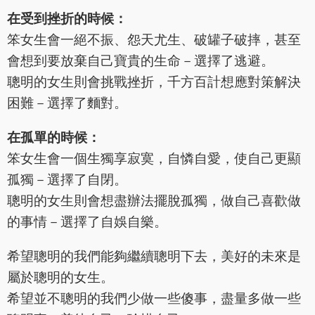
在受到挫折的時候：
笨女生會一絕不振、怨天尤生、破罐子破摔，甚至
會想到要放棄自己寶貴的生命－選擇了逃避。
聰明的女生則會挑戰挫折，千方百計想應對策解決
困難－選擇了麵對。
在孤單的時候：
笨女生會一個生獨享寂寞，自憐自愛，使自己更顯
孤獨－選擇了自閉。
聰明的女生則會想盡辦法擺脫孤獨，做自己喜歡做
的事情－選擇了自娛自樂。
希望聰明的我們能夠繼續聰明下去，美好的未來是
屬於聰明的女生。
希望並不聰明的我們少做一些傻事，盡量多做一些