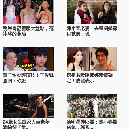
明星奇葩禮服大盤點，范
陳小春老婆，去韓國錄節
冰冰的蔥油...
目被耍，現...
章子怡批評演技！王俊凱
房祖名歐陽娜娜戀情確
直回：你怎...
定！成龍表示...
24歲女生跟家人坐豪華
論明星伴郎團：陳小春最
渡輪卻「從...
痞氣，郭富...