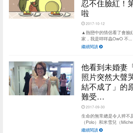
忍不住臉紅！
啦
2017-10-12
▲熱戀中的情侶看了會臉紅 so
家，我是咩咩蟲OwO 不...
繼續閱讀
他看到未婚妻
照片突然大聲
結不成了」的
難受…
2017-09-30
生命的無常總是令人猝不
（Polo）和米雪兒（Michelle
繼續閱讀