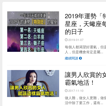
2019年運勢
星座，天蠍座
的日子
2019-01-07
每個人都渴望好運氣，但
人，但是機會肯定是屬...
繼續閱讀
台灣最夯的野餐地點 原來是這！？
讓男人欣賞的
霸氣地活！
2017-11-10
做人難，做女人更難，做
活中除了要工作，還有...