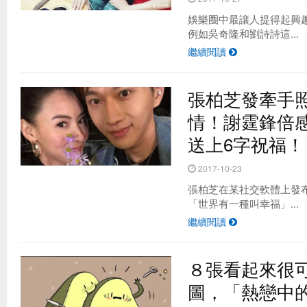
娛樂圈中最讓人提得起興
例如吳奇隆和劉詩詩這...
繼續閱讀
張柏芝發牽手
情！謝霆鋒倍
送上6字祝福！
2017-10-23
張柏芝在某社交軟體上發
「世界有一種叫幸福」...
繼續閱讀
８張看起來很
圖，「熱戀中