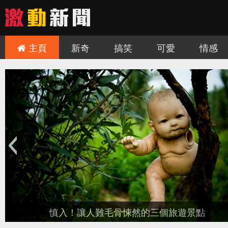
主頁
新奇
搞笑
可愛
情感
慎入！讓人難毛骨悚然的三個旅遊景點