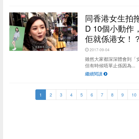
同香港女生拍
D 10個小動
佢就係港女！
2017-09-04
雖然大家都深深體會到「
但有時候唔單止係因為...
繼續閱讀
1
2
3
4
5
6
7
8
9
10