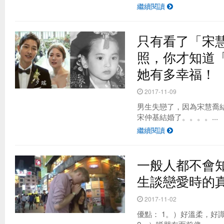
繼續閱讀
只有看了「宋
照，你才知道
她有多幸福！
2017-11-09
男生失戀了，因為宋慧喬
宋仲基結婚了。。。。...
繼續閱讀
一般人都不會
生談戀愛時的
2017-11-02
優點： 1。）好溫柔，好