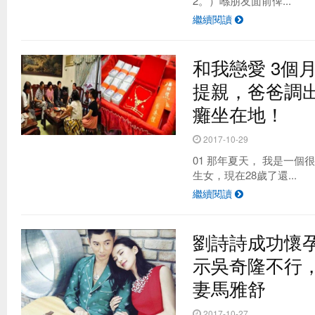
2。）喺朋友面前俾...
繼續閱讀
和我戀愛 3個
提親，爸爸調
癱坐在地！
2017-10-29
01 那年夏天， 我是一
生女，現在28歲了還...
繼續閱讀
劉詩詩成功懷
示吳奇隆不行
妻馬雅舒
2017-10-27