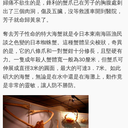
婦痛不欲生的是，鋒利的蟹爪已在芳子的胸腹處刺
出了三個肉洞，傷及五臟，沒等救護車開到醫院，
芳子就命歸黃泉了。
奪去芳子性命的特大海蟹就是令日本東南海區漁民
談之色變的日本蜘蛛蟹。這種蟹體呈尖梭狀，奇異
的是，它的八條爪和一對蟹鉗十分修長，且堅硬有
力。一隻成年殺人蟹體寬一般為30釐米，但蟹爪可
伸展成直徑3米的圓面，最大的可達3．7米。如此
碩大的海蟹，無論是在水中還是在海灘上，動作竟
是非常的靈敏，讓人防不勝防。