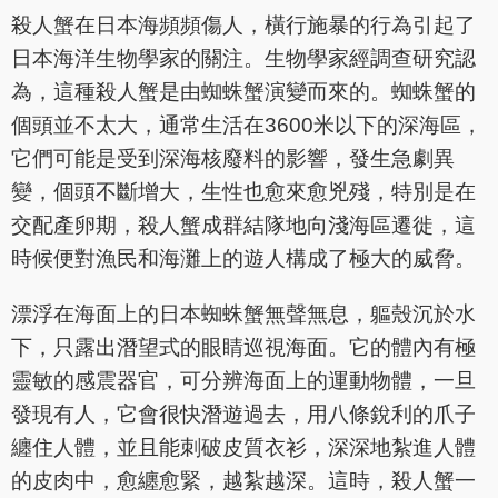
殺人蟹在日本海頻頻傷人，橫行施暴的行為引起了
日本海洋生物學家的關注。生物學家經調查研究認
為，這種殺人蟹是由蜘蛛蟹演變而來的。蜘蛛蟹的
個頭並不太大，通常生活在3600米以下的深海區，
它們可能是受到深海核廢料的影響，發生急劇異
變，個頭不斷增大，生性也愈來愈兇殘，特別是在
交配產卵期，殺人蟹成群結隊地向淺海區遷徙，這
時候便對漁民和海灘上的遊人構成了極大的威脅。
漂浮在海面上的日本蜘蛛蟹無聲無息，軀殼沉於水
下，只露出潛望式的眼睛巡視海面。它的體內有極
靈敏的感震器官，可分辨海面上的運動物體，一旦
發現有人，它會很快潛遊過去，用八條銳利的爪子
纏住人體，並且能刺破皮質衣衫，深深地紮進人體
的皮肉中，愈纏愈緊，越紮越深。這時，殺人蟹一