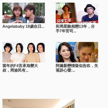
Angelababy 18歲在日...
和周星馳相戀13年，分
手7年官司...
當年的F4言承旭變大
阿嬌新戀情疑似告吹，失
叔，周渝民有...
落訴心聲:...