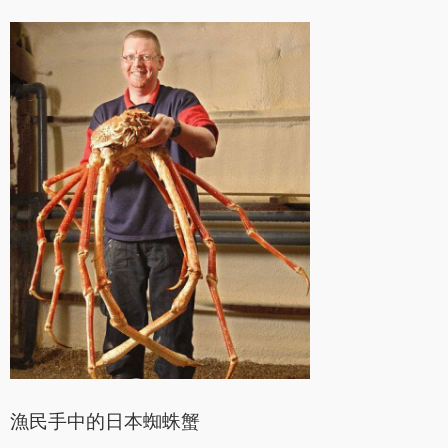
漁民手中的日本蜘蛛蟹