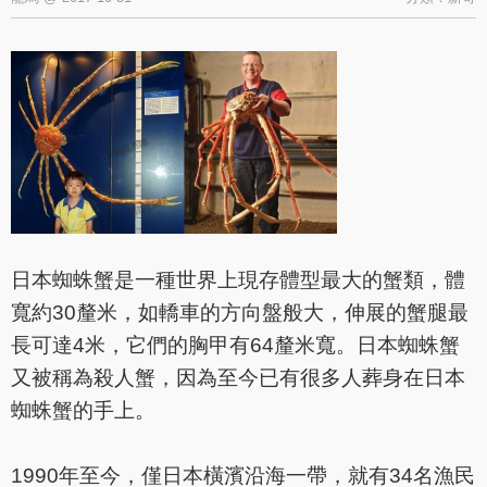
日本蜘蛛蟹是一種世界上現存體型最大的蟹類，體
寬約30釐米，如轎車的方向盤般大，伸展的蟹腿最
長可達4米，它們的胸甲有64釐米寬。日本蜘蛛蟹
又被稱為殺人蟹，因為至今已有很多人葬身在日本
蜘蛛蟹的手上。
1990年至今，僅日本橫濱沿海一帶，就有34名漁民