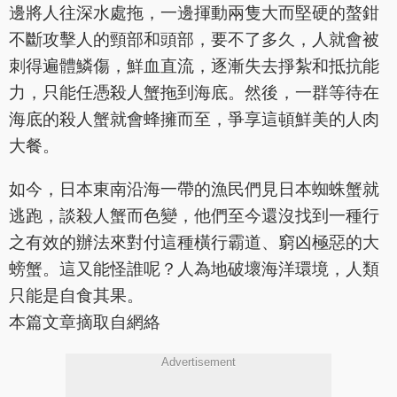
邊將人往深水處拖，一邊揮動兩隻大而堅硬的螯鉗
不斷攻擊人的頸部和頭部，要不了多久，人就會被
刺得遍體鱗傷，鮮血直流，逐漸失去掙紮和抵抗能
力，只能任憑殺人蟹拖到海底。然後，一群等待在
海底的殺人蟹就會蜂擁而至，爭享這頓鮮美的人肉
大餐。
如今，日本東南沿海一帶的漁民們見日本蜘蛛蟹就
逃跑，談殺人蟹而色變，他們至今還沒找到一種行
之有效的辦法來對付這種橫行霸道、窮凶極惡的大
螃蟹。這又能怪誰呢？人為地破壞海洋環境，人類
只能是自食其果。
本篇文章摘取自網絡
Advertisement