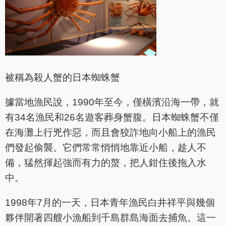
被稱為殺人蟹的日本蜘蛛蟹
據當地漁民說，1990年至今，僅橫濱沿海一帶，就
有34名漁民和26名遊客葬身蟹腹。日本蜘蛛蟹不僅
在海灘上行兇作惡，而且會狡詐地向小船上的漁民
們發起偷襲。它們常常悄悄地靠近小船，趁人不
備，猛然揮起強而有力的螯，把人鉗住後拖入水
中。
1998年7月的一天，日本青年漁民白井祥平與幾個
夥伴開著四艘小漁船到千島群島海面去捕魚。這一