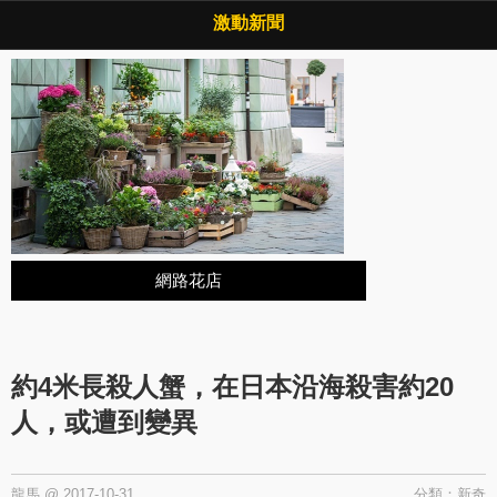
Copyright © 2026 ·
激動新聞
·
隱私權政策
激動新聞
網路花店
約4米長殺人蟹，在日本沿海殺害約20
人，或遭到變異
龍馬
@
2017-10-31
分類：
新奇