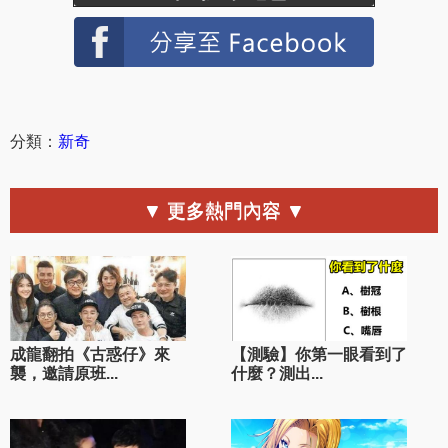
分類：
新奇
▼ 更多熱門內容 ▼
成龍翻拍《古惑仔》來
【測驗】你第一眼看到了
襲，邀請原班...
什麼？測出...