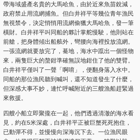
帶海域盛產名貴的大馬哈魚，由於近來魚苗銳減，
政府禁止用流網捕魚。但白井祥平等幾位青年漁民
無視禁令，決定悄悄用流網偷獵大馬哈魚，發一筆
橫財。白井祥平叫同船的夥計掌舵慢駛，他則站在
前艙，把身體傾出船舷外，彎腰向海裡投放流網。
一張流網就要放完了，驀地，海水中躥出一個怪物
來，兩隻巨大的螯鉗準確無誤地鉗住了他的雙臂。
白井祥平僅叫了一聲「啊唷」，便翻身落入水中。
同船的那位漁民聽到喊叫，還不知道發生了什麼，
但深感大事不妙，連忙呼喊附近的三艘漁船趕緊過
來救援。
四艘小船立即聚攏在一起，他們透過清澈的海水看
見，約在5米深處，白井祥平正被巨蟹死死抱住，
已動彈不得，並慢慢向深海沉下去。一位漁民眼