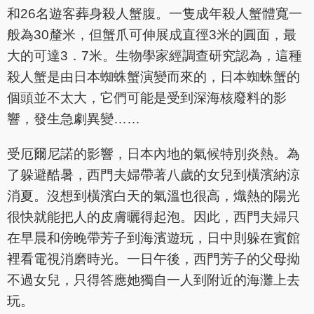
和26名遊客葬身殺人蟹腹。一隻成年殺人蟹體寬一
般為30釐米，但蟹爪可伸展成直徑3米的圓面，最
大的可達3．7米。生物學家經調查研究認為，這種
殺人蟹是由日本蜘蛛蟹演變而來的，日本蜘蛛蟹的
個頭並不太大，它們可能是受到深海核廢料的影
響，發生急劇異變……
受厄爾尼諾的影響，日本內地的氣候特別炎熱。為
了躲避酷暑，西門夫婦帶著八歲的女兒到橫濱納涼
消夏。沒想到橫濱白天的氣溫也很高，熾熱的陽光
很快就能把人的皮膚曬得起泡。因此，西門夫婦只
在早晨和傍晚帶芳子到海濱遊玩，日中則躲在賓館
裡看電視消磨時光。一日午後，西門芳子的父母拗
不過女兒，只得答應她獨自一人到附近的海灘上去
玩。