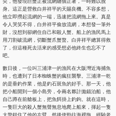
尖，他發現巨蟹正被流網纏個正著，一時難以脫
身。這正是營救白井祥平的天賜良機。不容多想，
他立即撈起流網的一端，迅速把流網拖上來。真是
令人哭笑不得，白井祥平偷放流網，本想發一筆外
財，沒想到卻網住自己和殺人蟹。船上的漁民馬上
用刀割破流網，切斷蟹爪蟹螯。白井祥平總算得救
了，但這種死去活來的感受想必他終生也忘不了
吧。
數日後，一位叫三浦津一的漁民在大阪灣近海捕魚
時，也遭到了日本蜘蛛蟹的瘋狂襲擊。三浦津一乾
的是垂釣作業，他是釣石斑魚的好手。那一天，他
把小船開到一個小島旁，令兩名夥計拋錨泊船，他
自己蹲在前艙板上，把魚餌掛上釣鉤。就在這時，
一隻巨大的殺人蟹無聲無息地爬上船來，揮起一隻
大螯鉗住了他的左臂，然後使勁往海裡拖。經驗老