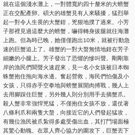
就在這個淺水灘上，一對體寬約四十釐米的大螃蟹
正在交配產卵。碩大的雄蟹見有人來騷擾，猛烈舉
起一對令人生畏的大蟹鉗，兇狠地撲了過來。小芳
子那裡見過這麼大的螃蟹，嚇得轉身拔腿就往海灘
上跑。但為時已晚，她僅僅跑出10米，就被行動急
速的巨蟹追上了。雄蟹的一對大螯無情地鉗在芳子
細嫩的小腿上。芳子發出了恐懼的慘叫聲。剛剛靠
岸的漁民們聞聲火速趕來，見一名小女孩被日本蜘
蛛蟹抱住拖向海水邊。奮起營救，海民們怕傷及小
女孩，只得赤手空拳地與螃蟹展開肉搏戰，幾人上
去用腳踩住巨蟹，另外幾人則分別用手去摘蟹爪。
殺人蟹非常強悍兇猛，不僅抱住女孩不放，還仗著
八條利爪和兩隻大螯，向接近它的人們發起猛攻，
有幾位漁民被爪紮得多處受傷出血，其打鬥場面極
其驚心動魄。在眾人齊心協力的圍攻下，巨蟹丟下