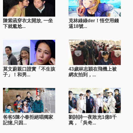
陳紫函穿衣太開放, 一坐
克林綠綠der！悟空用錢
下就尷尬...
逼18號...
莫文蔚親口證實「不生孩
43歲林志穎在飛機上被
子」！和男...
網友拍到，...
爸爸5陳小春拒絕唱獨家
劉詩詩一夜敗光1億8千
記憶,只因...
萬，「吳奇...