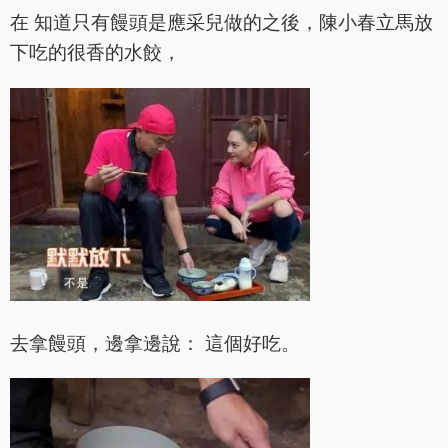
在 知道只有饅頭是應采兒做的之後，陳小春立馬放
下吃的很香的水餃，
去拿饅頭，邊拿邊說： 這個好吃。