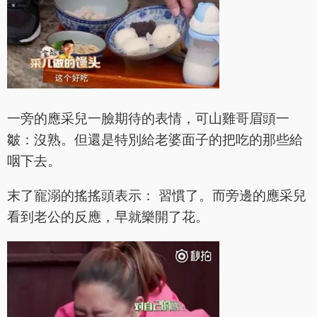
一旁的應采兒一臉期待的表情，可山雞哥眉頭一
皺：沒熟。但還是特別給老婆面子的把吃的那些給
咽下去。
末了寵溺的搖搖頭表示： 習慣了。而旁邊的應采兒
看到老公的反應，早就樂開了花。