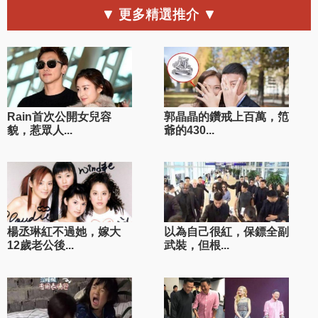
▼ 更多精選推介 ▼
Rain首次公開女兒容
郭晶晶的鑽戒上百萬，笵
貌，惹眾人...
爺的430...
楊丞琳紅不過她，嫁大
以為自己很紅，保鏢全副
12歲老公後...
武裝，但根...