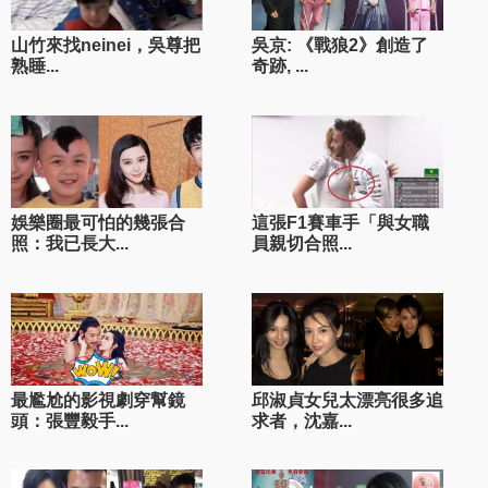
山竹來找neinei，吳尊把
吳京: 《戰狼2》創造了
熟睡...
奇跡, ...
娛樂圈最可怕的幾張合
這張F1賽車手「與女職
照：我已長大...
員親切合照...
最尷尬的影視劇穿幫鏡
邱淑貞女兒太漂亮很多追
頭：張豐毅手...
求者，沈嘉...