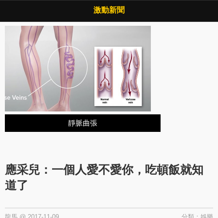
Copyright © 2026 ·
激動新聞
·
隱私權政策
激動新聞
靜脈曲張
應采兒：一個人愛不愛你，吃頓飯就知
道了
龍馬
@
2017-11-09
分類：
娛樂