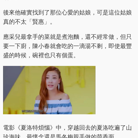
後來他確實找到了那位心愛的姑娘，可是這位姑娘
真的不太「賢惠」。
應采兒最拿手的菜就是煮泡麵，還不經常做，但只
要一下廚，陳小春就會吃的一滴湯不剩，即使最豐
盛的時候，碗裡也只有個蛋。
電影《夏洛特煩惱》中，穿越回去的夏洛吃遍了山
珍海味，最懷念還是馬冬梅親手做的茴香面。