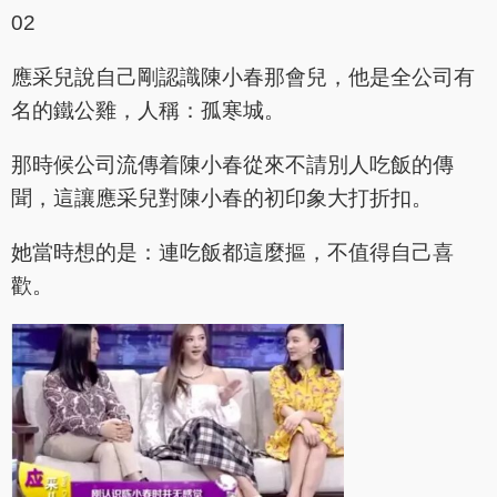
02
應采兒說自己剛認識陳小春那會兒，他是全公司有
名的鐵公雞，人稱：孤寒城。
那時候公司流傳着陳小春從來不請別人吃飯的傳
聞，這讓應采兒對陳小春的初印象大打折扣。
她當時想的是：連吃飯都這麼摳，不值得自己喜
歡。