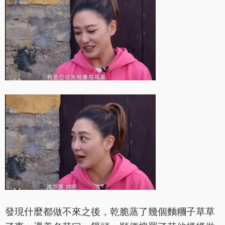
發現什麼都做不來之後，乾脆蒸了幾個麵糰子草草