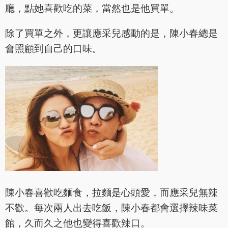
廳，點她喜歡吃的菜，當然也是他買單。
除了買單之外，更讓應采兒感動的是，陳小春總是
會照顧到自己的口味。
陳小春喜歡吃麵食，拉麵是心頭愛，而應采兒無辣
不歡。每次兩人出去吃飯，陳小春都會選擇辣味菜
館，久而久之他也變得喜歡辣口。