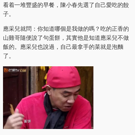
看着一堆豐盛的早餐，陳小春先選了自己愛吃的餃
子。
應采兒就問：你知道哪個是我做的嗎？吃的正香的
山雞哥隨便說了句蛋餅，其實他是知道應采兒不做
飯的。應采兒也說過，自己最拿手的菜就是泡麵
了。