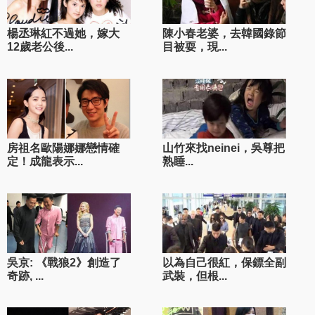
楊丞琳紅不過她，嫁大
陳小春老婆，去韓國錄節
12歲老公後...
目被耍，現...
房祖名歐陽娜娜戀情確
山竹來找neinei，吳尊把
定！成龍表示...
熟睡...
吳京: 《戰狼2》創造了
以為自己很紅，保鏢全副
奇跡, ...
武裝，但根...