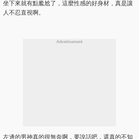
坐下來就有點尷尬了，這麼性感的好身材，真是讓
人不忍直視啊。
Advertisement
左邊的男神真的很無奈啊，要說話吧，還真的不知