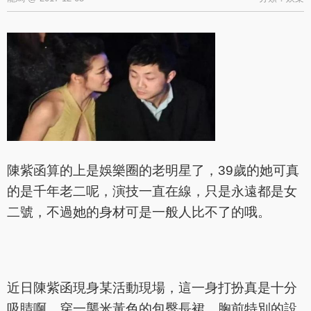
陳紫函算的上是娛樂圈的老明星了，39歲的她可真
的是千年老二呢，演技一直在線，只是永遠都是女
二號，不過她的身材可是一般人比不了的哦。
近日陳紫函現身某活動現場，這一身打扮真是十分
吸睛啊。穿一襲米黃色的包臀長裙，胸前特別的設