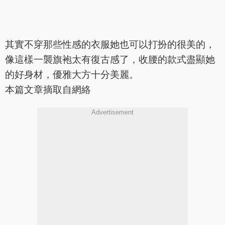
其實不穿那些性感的衣服她也可以打扮的很美的，
像這樣一襲旗袍太有復古感了，收腰的款式盡顯她
的好身材，優雅大方十分美麗。
本篇文章摘取自網絡
Advertisement