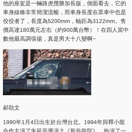
他的座駕是一輛路虎攬勝加長版，側面看去，它的
車身線條非常簡潔流暢，而車身長度在眾車中也是
佼佼者了，長度為5200mm，軸距為3122mm。售
價高達180萬元左右（約900萬台幣）！在四人當中
數他最高調張揚，真是男大十八變啊~
郝劭文
1990年1月4日出生於台灣台北。1994年與釋小龍
合作主演了朱延平導演之《新烏龍院》，扮演了一