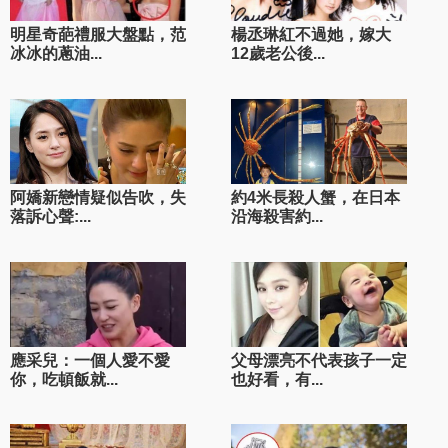
明星奇葩禮服大盤點，范
楊丞琳紅不過她，嫁大
冰冰的蔥油...
12歲老公後...
阿嬌新戀情疑似告吹，失
約4米長殺人蟹，在日本
落訴心聲:...
沿海殺害約...
應采兒：一個人愛不愛
父母漂亮不代表孩子一定
你，吃頓飯就...
也好看，有...