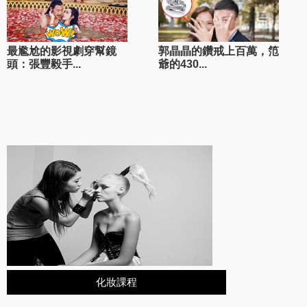
最尷尬的影視劇穿幫鏡
郭晶晶的鑽戒上百萬，笵
頭：張豐毅手...
爺的430...
化妝課程