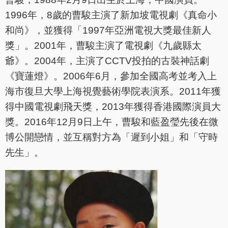
1996年，8歲的曹駿主演了新加坡電視劇《真命小
和尚》，並獲得「1997年亞洲電視大獎最佳新人
獎」。2001年，曹駿主演了電視劇《九歲縣太
爺》。2004年，主演了CCTV投拍的古裝神話劇
《寶蓮燈》。2006年6月，參加全國高考並考入上
海市復旦大學上海視覺藝術學院表演系。2011年獲
得中國電視劇飛天獎，2013年獲得香港國際演員大
獎。2016年12月9日上午，曹駿和藍盈瑩先後在微
博公開戀情，並互稱對方為「遲到小姐」和「守時
先生」。