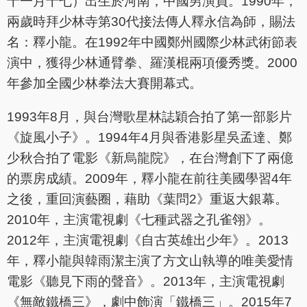
十一月十七）出生於河南，中國男演員。1990年，
兩歲時拜少林寺第30代接法傳人釋永信為師，賜法
名：釋小龍。在1992年中國鄭州國際少林武術節表
演中，獲得少林通臂拳、羅漢棍兩項優秀獎。2000
年參加全國少林拳法大賽開幕式。
1993年8月，與台灣歌星林誌穎合拍了第一部影片
《旋風小子》。1994年4月與香港影星吳孟達、鄭
少秋合拍了電影《新烏龍院》，在台灣創下了兩億
的票房成績。2009年，釋小龍在前往美國學習4年
之後，重回演藝圈，藉助《葉問2》重返大銀幕。
2010年，主演電視劇《七種武器之孔雀翎》。
2012年，主演電視劇《自古英雄出少年》。2013
年，釋小龍與韓雨潔主演了方文山執導的唯美愛情
電影《聽見下雨的聲音》。2013年，主演電視劇
《無敵鐵橋三》，劇中飾演「鐵橋三」。2015年7