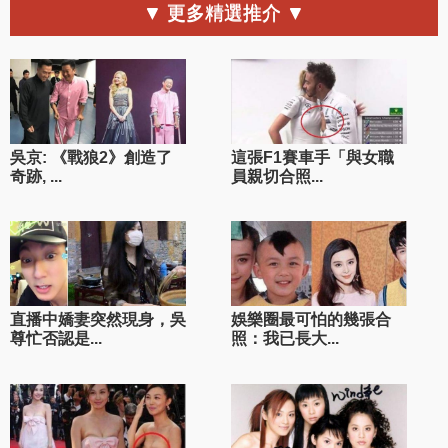
▼ 更多精選推介 ▼
吳京: 《戰狼2》創造了
這張F1賽車手「與女職
奇跡, ...
員親切合照...
直播中嬌妻突然現身，吳
娛樂圈最可怕的幾張合
尊忙否認是...
照：我已長大...