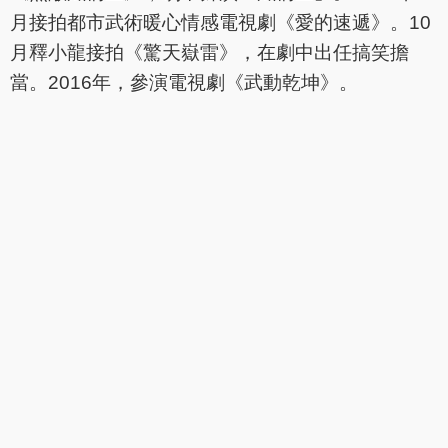
月接拍都市武術暖心情感電視劇《愛的速遞》。10
月釋小龍接拍《驚天嶽雷》，在劇中出任搞笑擔
當。2016年，參演電視劇《武動乾坤》。