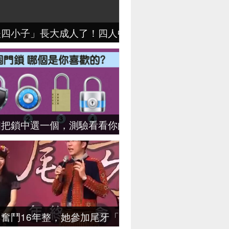
夫四小子」長大成人了！四人中只有「他」最低調！
四把鎖中選一個，測驗看看你的潛在性格！
司奮鬥16年整，她參加尾牙「領三個月年終獎」笑開