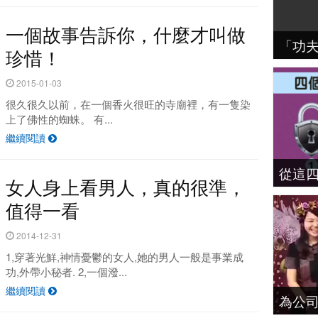
一個故事告訴你，什麼才叫做
「功
珍惜！
2015-01-03
很久很久以前，在一個香火很旺的寺廟裡，有一隻染
上了佛性的蜘蛛。 有...
繼續閱讀
從這
女人身上看男人，真的很準，
值得一看
2014-12-31
1,穿著光鮮,神情憂鬱的女人,她的男人一般是事業成
功,外帶小秘者. 2,一個潑...
繼續閱讀
為公