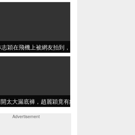
歲林志穎在飛機上被網友拍到，粉絲：真人和相片差距這
洞開太大漏底褲，趙麗穎竟有紋身，最後被迪麗熱巴給
Advertisement