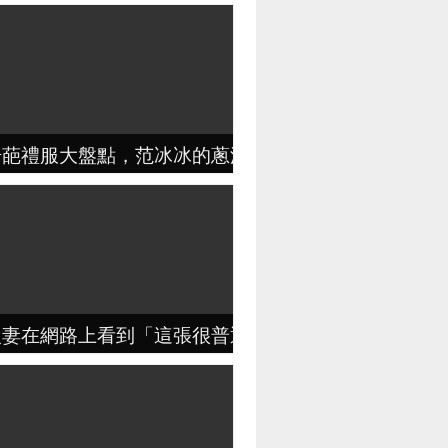
奇葩禮服大盤點，范冰冰的蔥油餅，老奶奶不扶就服最
人妻在網路上看到「這張很普通的夜景照」，3秒後她