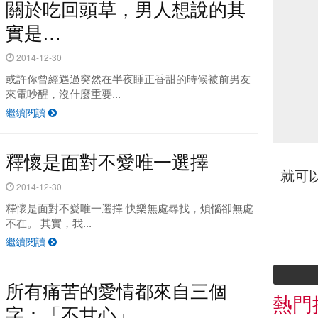
關於吃回頭草，男人想說的其
實是…
2014-12-30
或許你曾經遇過突然在半夜睡正香甜的時候被前男友
來電吵醒，沒什麼重要...
繼續閱讀
釋懷是面對不愛唯一選擇
就可
2014-12-30
釋懷是面對不愛唯一選擇 快樂無處尋找，煩惱卻無處
不在。 其實，我...
繼續閱讀
所有痛苦的愛情都來自三個
熱門
字：「不甘心」