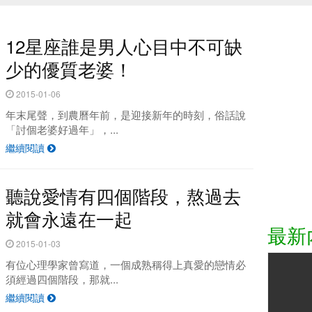
12星座誰是男人心目中不可缺
少的優質老婆！
2015-01-06
年末尾聲，到農曆年前，是迎接新年的時刻，俗話說
「討個老婆好過年」，...
繼續閱讀
點 原來是這！？
驚悚！5部改編
聽說愛情有四個階段，熬過去
就會永遠在一起
最新
2015-01-03
有位心理學家曾寫道，一個成熟稱得上真愛的戀情必
須經過四個階段，那就...
繼續閱讀