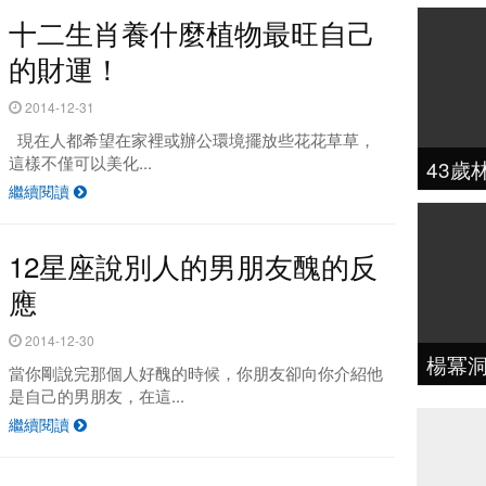
十二生肖養什麼植物最旺自己
的財運！
2014-12-31
現在人都希望在家裡或辦公環境擺放些花花草草，
這樣不僅可以美化...
43
繼續閱讀
12星座說別人的男朋友醜的反
應
2014-12-30
楊冪
當你剛說完那個人好醜的時候，你朋友卻向你介紹他
是自己的男朋友，在這...
繼續閱讀