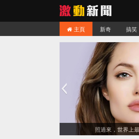
主頁
新奇
搞笑
城堡，非去不可！
慎入！讓人難毛