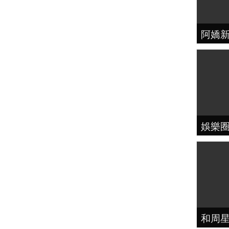
阿嬌
娛樂
和周星