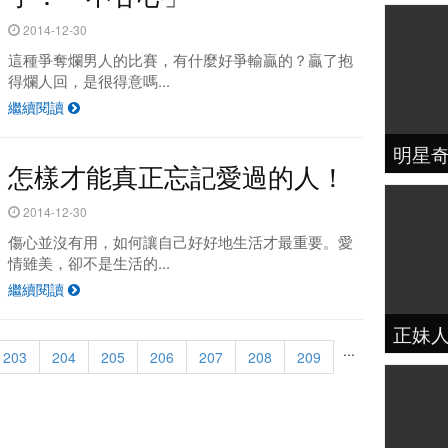
2014-12-30
這種爭奪爛男人的比賽，有什麼好爭輸贏的？贏了抱
得爛人回，是很得意嗎...
繼續閱讀
明星
怎樣才能真正忘記愛過的人！
2014-12-30
傷心並沒有用，如何讓自己好好地生活才最重要。愛
情雖美，卻不是生活的...
繼續閱讀
正妹
...
203
204
205
206
207
208
209