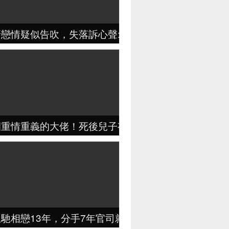
新戀情疑似告吹，失落訴心聲:「他很介意我以前的照片
圈重情重義的大佬！死後兒子有張學友照顧！女兒出嫁
馳相戀13年，分手7年官司就打了5年，聲稱：絕不