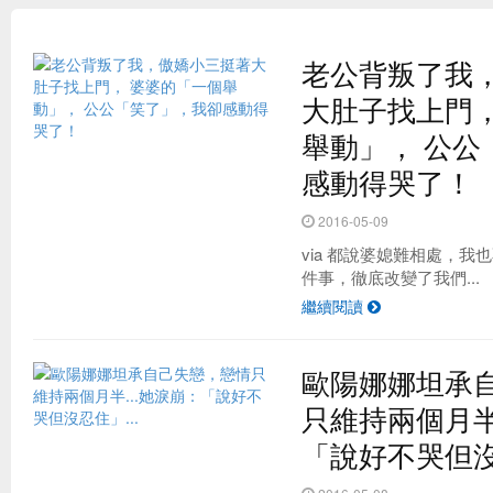
老公背叛了我
大肚子找上門，
舉動」， 公公
感動得哭了！
2016-05-09
via 都說婆媳難相處，
件事，徹底改變了我們...
台灣最夯的野餐地點 原來是這！？
繼續閱讀
歐陽娜娜坦承
只維持兩個月半
「說好不哭但沒忍