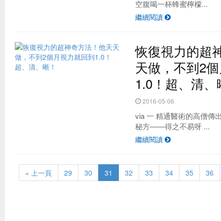
空腹喝一杯蜂蜜檸檬...
繼續閱讀
恢復視力的超
天做，不到2
1.0！超、清、
2016-05-06
via 一 精通醫術的高僧
秘方——得之不易呀 ...
繼續閱讀
« 上一頁
29
30
31
32
33
34
35
36