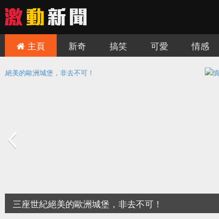
主頁
新奇
搞笑
可愛
情感
慎入！讓人難毛骨悚然的三個旅遊景點