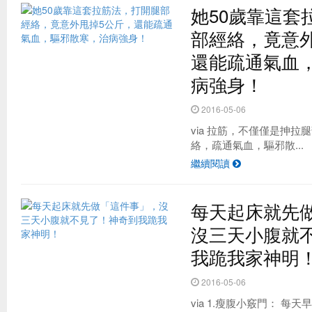
她50歲靠這套
部經絡，竟意
還能疏通氣血
病強身！
2016-05-06
via 拉筋，不僅僅是抻
絡，疏通氣血，驅邪散...
繼續閱讀
每天起床就先
沒三天小腹就
我跪我家神明
2016-05-06
via 1.瘦腹小竅門： 