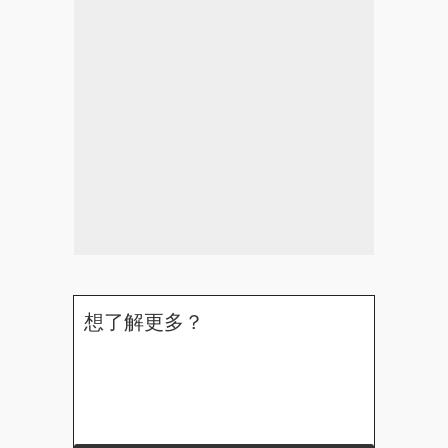
想了解更多？