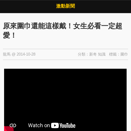
Copyright © 2026 ·
激動新聞
·
隱私權政策
激動新聞
原來圍巾還能這樣戴！女生必看一定超
愛！
龍馬
@
2014-10-28
分類：
新奇
知識
標籤：
圍巾