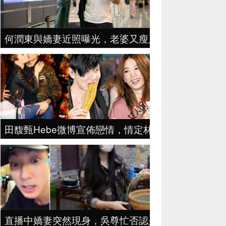
何潤東與嬌妻近照曝光，老婆又瘦又顯老，網友：東
田馥甄Hebe微博宣佈戀情，情定林俊傑？13年愛
直播中嬌妻突然現身，吳尊忙否認是尊嫂，Neinei