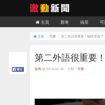
主頁
新奇
搞笑
可
主頁
可愛
第二外語很重要！貓咪學會了
第二外語很重要
龍馬
@
2014-02-06
分類：
可愛