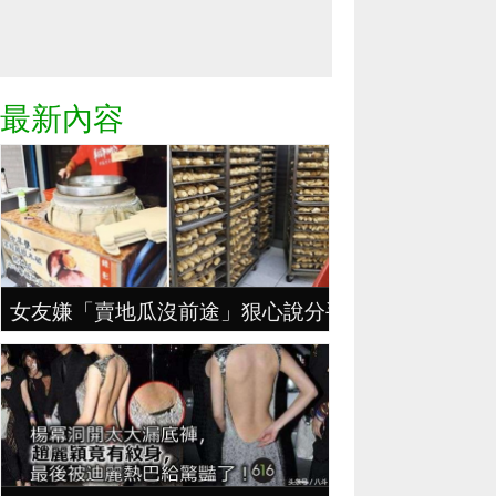
最新內容
女友嫌「賣地瓜沒前途」狠心說分手，地瓜哥拼4年