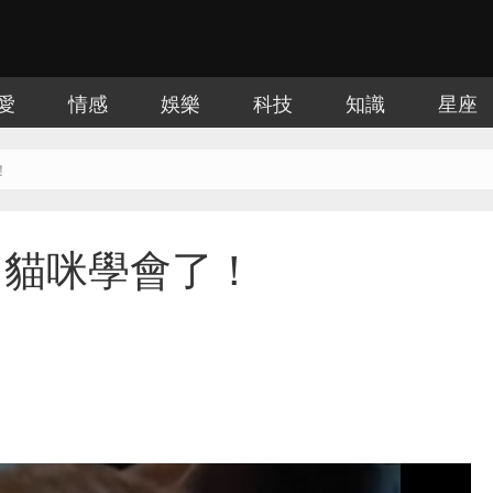
愛
情感
娛樂
科技
知識
星座
！
！貓咪學會了！