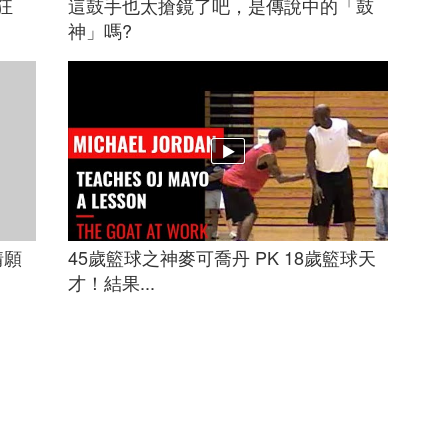
狂
這鼓手也太搶鏡了吧，是傳說中的「鼓
神」嗎?
情願
45歲籃球之神麥可喬丹 PK 18歲籃球天
才！結果...