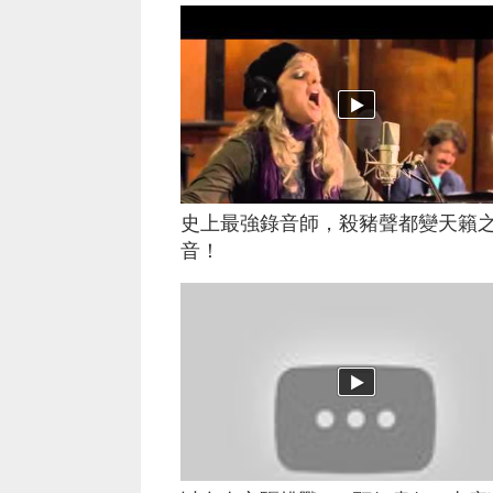
史上最強錄音師，殺豬聲都變天籟
音！