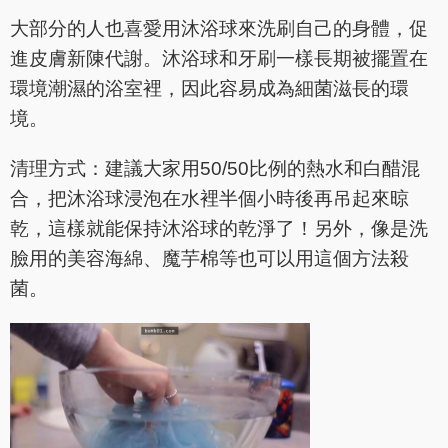
大部分的人也喜愛用沐浴球來洗刷自己的身體，促
進皮膚新陳代謝。沐浴球和牙刷一樣長期被擺置在
環境潮濕的浴室裡，因此容易成為細菌滋長的環
境。
清理方式：建議大家用50/50比例的熱水和白醋混
合，把沐浴球浸泡在水裡半個小時後再吊起來晾
乾，這樣就能保持沐浴球的乾淨了！另外，像是洗
臉用的美容海綿、魔芋棉等也可以用這個方法殺
菌。