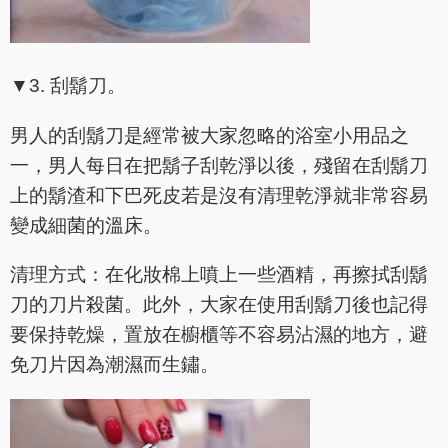
▼3. 刮鬍刀。
男人的刮鬍刀是經常被大家忽略的浴室小用品之
一，男人每日在把鬍子刮乾淨以後，殘留在刮鬍刀
上的鬍渣和下巴死皮若是沒有清理乾淨就非常容易
變成細菌的溫床。
清理方式：在化妝棉上噴上一些酒精，再擦拭刮鬍
刀的刀片殺菌。此外，大家在使用刮鬍刀後也記得
要保持乾燥，置放在櫥櫃等不容易沾濕的地方，避
免刀片因為潮濕而生鏽。