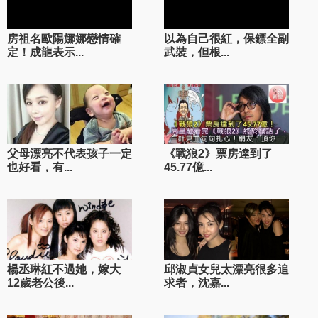
房祖名歐陽娜娜戀情確
以為自己很紅，保鏢全副
定！成龍表示...
武裝，但根...
父母漂亮不代表孩子一定
《戰狼2》票房達到了
也好看，有...
45.77億...
楊丞琳紅不過她，嫁大
邱淑貞女兒太漂亮很多追
12歲老公後...
求者，沈嘉...