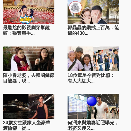
最尷尬的影視劇穿幫鏡
郭晶晶的鑽戒上百萬，笵
頭：張豐毅手...
爺的430...
陳小春老婆，去韓國錄節
18位童星今昔對比照：
目被耍，現...
有人大紅大...
24歲女生跟家人坐豪華
何潤東與嬌妻近照曝光，
渡輪卻「從...
老婆又瘦又...