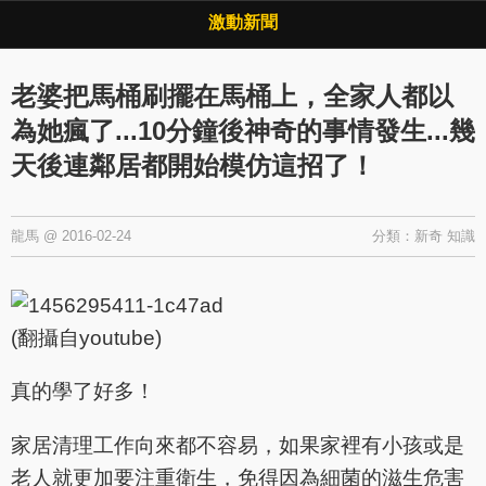
Copyright © 2026 ·
激動新聞
·
隱私權政策
激動新聞
老婆把馬桶刷擺在馬桶上，全家人都以
為她瘋了...10分鐘後神奇的事情發生...幾
天後連鄰居都開始模仿這招了！
龍馬
@
2016-02-24
分類：
新奇
知識
(翻攝自youtube)
真的學了好多！
家居清理工作向來都不容易，如果家裡有小孩或是
老人就更加要注重衛生，免得因為細菌的滋生危害