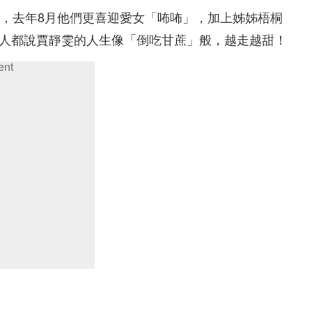
楷，去年8月他們更喜迎愛女「咘咘」，加上姊姊梧桐
多人都說賈靜雯的人生像「倒吃甘蔗」般，越走越甜！
ent