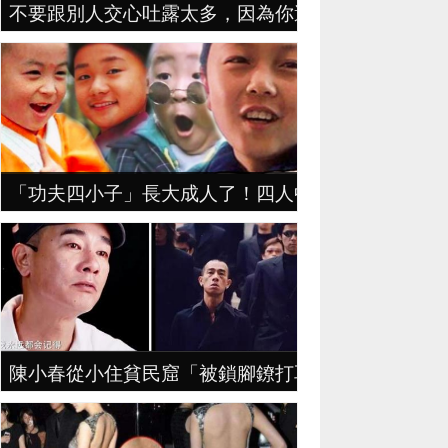
不要跟別人交心吐露太多，因為你遲早會發現自己會
「功夫四小子」長大成人了！四人中只有「他」最低
陳小春從小住貧民窟「被鎖腳鐐打耳光」！他忍淚透露：