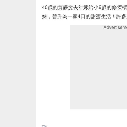
40歲的賈靜雯去年嫁給小9歲的修傑
妹，晉升為一家4口的甜蜜生活！許
Advertisem