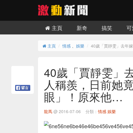
主頁
新奇
搞笑
可
主頁
情感
、
娛樂
40歲「賈靜雯」去年
40歲「賈靜雯」
人稱羨，日前她
眼」！原來他…
龍馬
@
2016-07-06
分類：
情感
娛樂