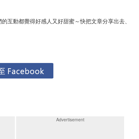
們的互動都覺得好感人又好甜蜜～快把文章分享出去、
Advertisement