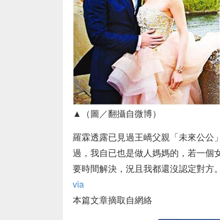
▲（圖／翻攝自微博）
羅霖透露已見過王嶠父親「未來公公
過，我自已也是做人媽媽的，若一個
要時間解決，況且我都還沒認定對方
via
本篇文章摘取自網絡