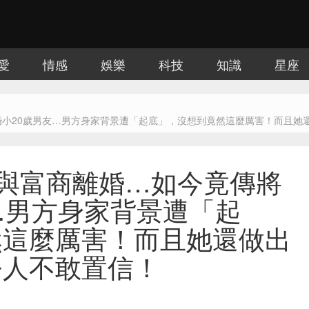
愛
情感
娛樂
科技
知識
星座
婚小20歲男友…男方身家背景遭「起底」，沒想到竟然這麼厲害！而且她
前與富商離婚…如今竟傳將
…男方身家背景遭「起
然這麼厲害！而且她還做出
令人不敢置信！