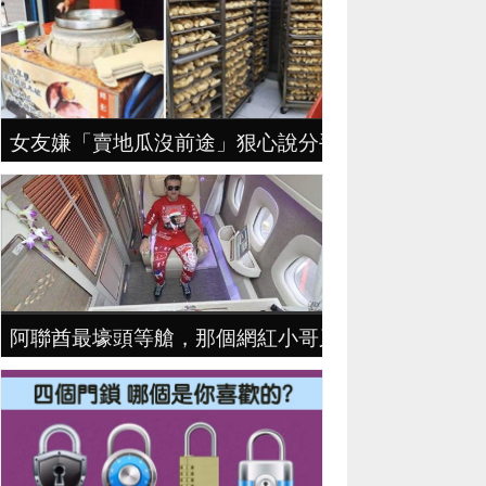
女友嫌「賣地瓜沒前途」狠心說分手，地瓜哥拼4年
阿聯酋最壕頭等艙，那個網紅小哥又去乘坐了一番...心