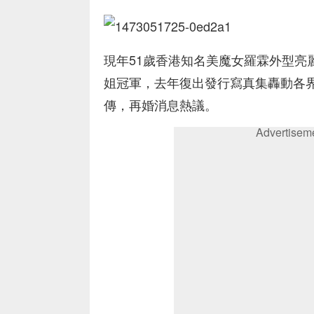
現年51歲香港知名美魔女羅霖外型亮
姐冠軍，去年復出發行寫真集轟動各
傳，再婚消息熱議。
Advertisem