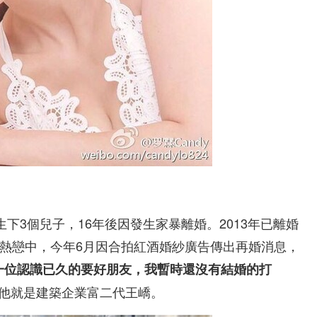
生下3個兒子，16年後因發生家暴離婚。2013年已離婚
」熱戀中，今年6月因合拍紅酒婚紗廣告傳出再婚消息，
一位認識已久的要好朋友，我暫時還沒有結婚的打
料他就是建築企業富二代王嶠。