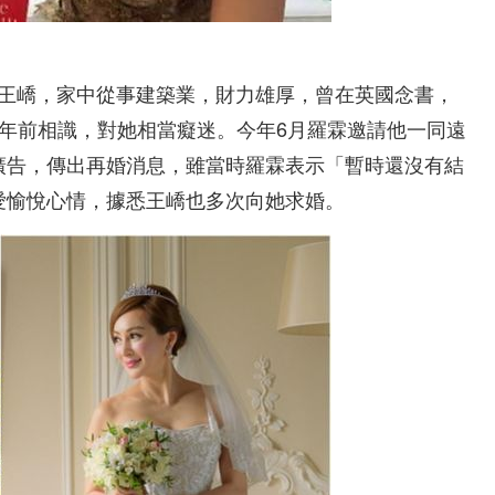
叫王嶠，家中從事建築業，財力雄厚，曾在英國念書，
年前相識，對她相當癡迷。今年6月羅霖邀請他一同遠
廣告，傳出再婚消息，雖當時羅霖表示「暫時還沒有結
愛愉悅心情，據悉王嶠也多次向她求婚。