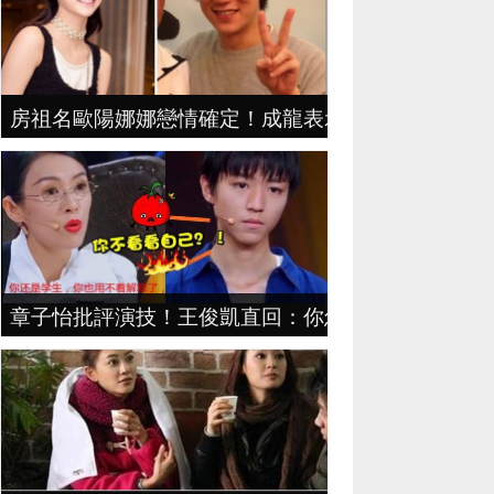
房祖名歐陽娜娜戀情確定！成龍表示：想要女兒！
章子怡批評演技！王俊凱直回：你怎麼不看看你自己