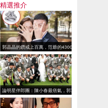
精選推介
郭晶晶的鑽戒上百萬，笵爺的4300萬，但是在吳尊
論明星伴郎團：陳小春最痞氣，郭富城最俗氣，黃曉明