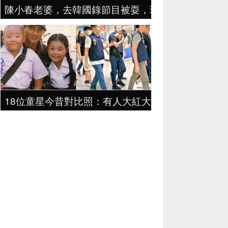
陳小春老婆，去韓國錄節目被耍，現場發飆，直接罷
18位童星今昔對比照：有人大紅大紫，有人卻流落街