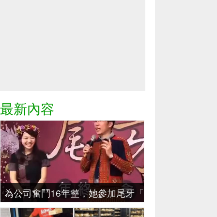
最新內容
為公司奮鬥16年整，她參加尾牙「領三個月年終獎