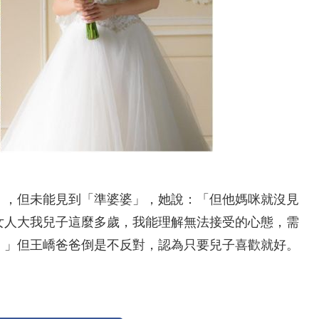
」，但未能見到「準婆婆」，她說：「但他媽咪就沒見
女人大我兒子這麼多歲，我能理解無法接受的心態，需
。」但王嶠爸爸倒是不反對，認為只要兒子喜歡就好。