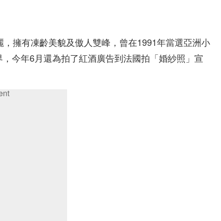
麗，擁有凍齡美貌及傲人雙峰，曾在1991年當選亞洲小
界，今年6月還為拍了紅酒廣告到法國拍「婚紗照」宣
ent