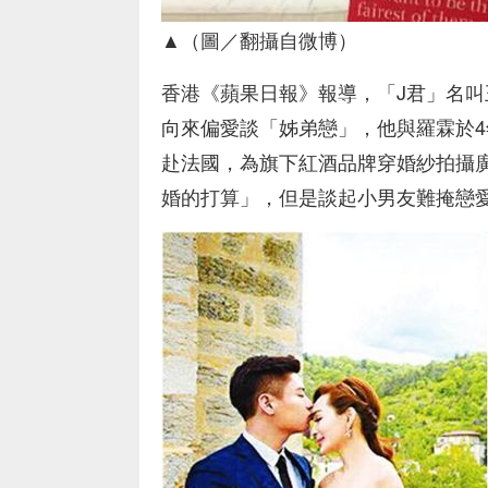
▲（圖／翻攝自微博）
香港《蘋果日報》報導，「J君」名
向來偏愛談「姊弟戀」，他與羅霖於4
赴法國，為旗下紅酒品牌穿婚紗拍攝
婚的打算」，但是談起小男友難掩戀