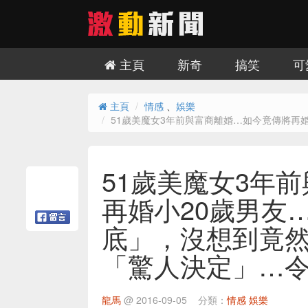
主頁
新奇
搞笑
可
主頁
情感
、
娛樂
51歲美魔女3年前與富商離婚…如今竟傳將再
51歲美魔女3年
再婚小20歲男友
底」，沒想到竟
「驚人決定」…
龍馬
@
2016-09-05
分類：
情感
娛樂