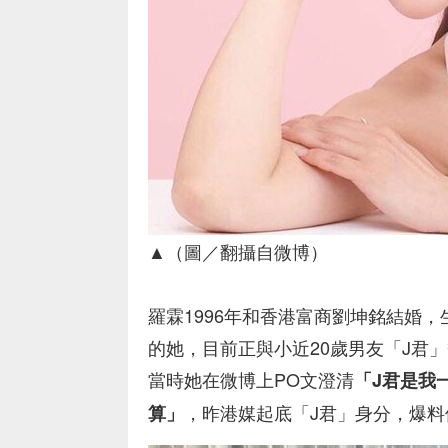
▲（圖／翻攝自微博）
羅霖1996年和香港富商劉坤銘結婚，
的她，目前正與小近20歲男友「J君
當時她在微博上PO文澄清
「J君是我
，昨港媒起底「J君」身分，爆
算」