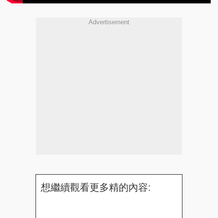
Advertisement
想繼續觀看更多精的內容: