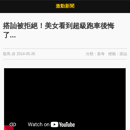
Copyright © 2026 ·
激動新聞
·
隱私權政策
激動新聞
搭訕被拒絕！美女看到超級跑車後悔
了...
龍馬
@
2014-05-26
分類：
新奇
標籤：
搭訕