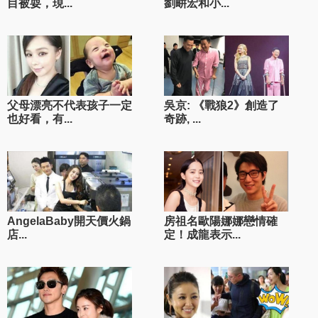
目被耍，現...
劉畊宏和小...
父母漂亮不代表孩子一定
吳京: 《戰狼2》創造了
也好看，有...
奇跡, ...
AngelaBaby開天價火鍋
房祖名歐陽娜娜戀情確
店...
定！成龍表示...