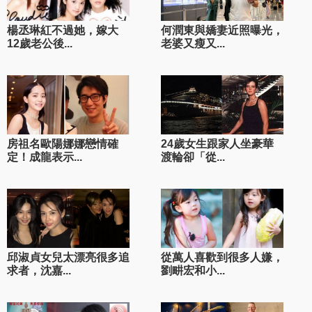
楊丞琳紅不過她，嫁大
何潤東與嬌妻近照曝光，
12歲老公後...
老婆又瘦又...
房祖名歐陽娜娜戀情確
24歲女生跟家人坐豪華
定！成龍表示...
渡輪卻「從...
邱淑貞女兒太漂亮很多追
從萬人喜歡到很多人嫌，
求者，沈嘉...
劉畊宏和小...