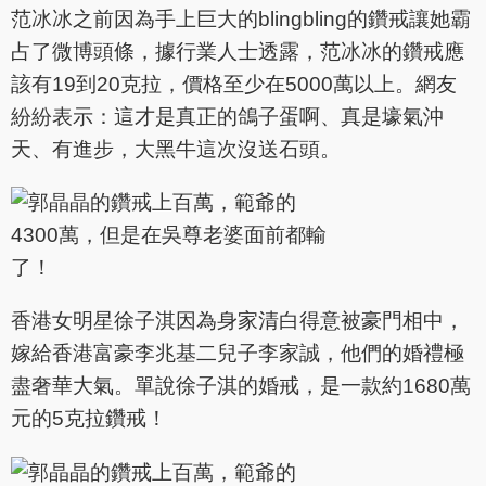
范冰冰之前因為手上巨大的blingbling的鑽戒讓她霸
占了微博頭條，據行業人士透露，范冰冰的鑽戒應
該有19到20克拉，價格至少在5000萬以上。網友
紛紛表示：這才是真正的鴿子蛋啊、真是壕氣沖
天、有進步，大黑牛這次沒送石頭。
香港女明星徐子淇因為身家清白得意被豪門相中，
嫁給香港富豪李兆基二兒子李家誠，他們的婚禮極
盡奢華大氣。單說徐子淇的婚戒，是一款約1680萬
元的5克拉鑽戒！