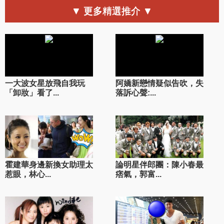
▼ 更多精選推介 ▼
一大波女星放飛自我玩
阿嬌新戀情疑似告吹，失
「卸妝」看了...
落訴心聲:...
霍建華身邊新換女助理太
論明星伴郎團：陳小春最
惹眼，林心...
痞氣，郭富...