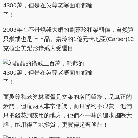
2008年在不丹燒錢大婚的劉嘉玲和梁朝偉，自然買
只鑽戒也是上上品。嘉玲的1億元卡地亞(Cartier)12
克拉全美梨形鑽戒大受矚目。
而吳尊和老婆林麗瑩是文萊的名門望族，是真正的
豪門，但這兩人非常低調，而且節約不浪費，他們
只把錢花到該用的地方，他們不一味的追求國際大
牌，能用得了地攤貨，更買得起奢侈品！