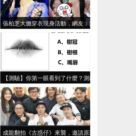
張柏芝大膽穿衣現身活動，網友：沒有老公管著的女
【測驗】你第一眼看到了什麼？測出你的性格！
成龍翻拍《古惑仔》來襲，邀請原班人馬出演，網友