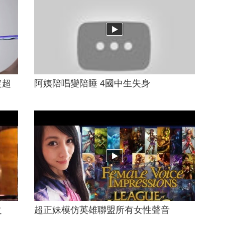
定超
阿姨陪唱變陪睡 4國中生失身
之
超正妹模仿英雄聯盟所有女性聲音