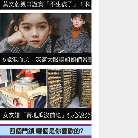
莫文蔚親口證實「不生孩子」！和男友認識30年「生不
5歲混血弟「深邃大眼讓姐姐們暴動」，親姊姊一出
女友嫌「賣地瓜沒前途」狠心說分手，地瓜哥拼4年