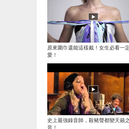
原來圍巾還能這樣戴！女生必看一
愛！
史上最強錄音師，殺豬聲都變天籟
音！