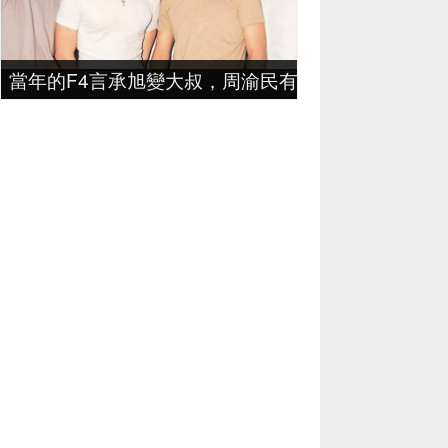
當年的F4言承旭變大叔，周渝民有妻有女有事業，