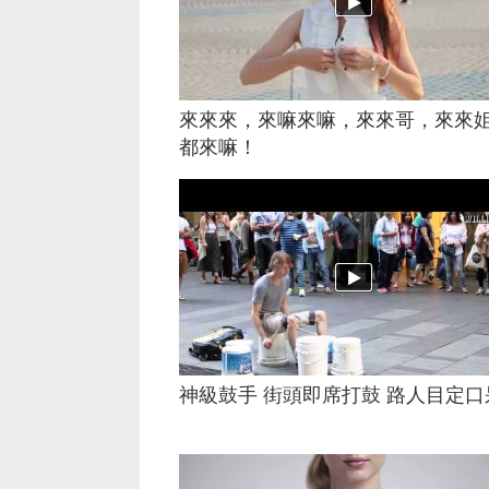
來來來，來嘛來嘛，來來哥，來來
都來嘛！
神級鼓手 街頭即席打鼓 路人目定口