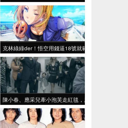
克林綠綠der！悟空用錢逼18號就範，「老司機才
陳小春、應采兒牽小泡芙走紅毯，應采兒傲嬌走路姿