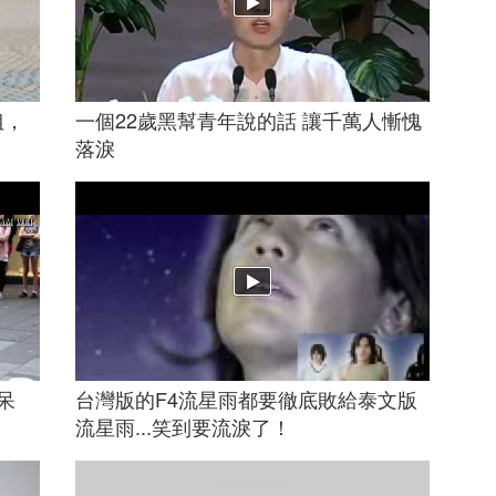
姐，
一個22歲黑幫青年說的話 讓千萬人慚愧
落淚
呆
台灣版的F4流星雨都要徹底敗給泰文版
流星雨...笑到要流淚了！