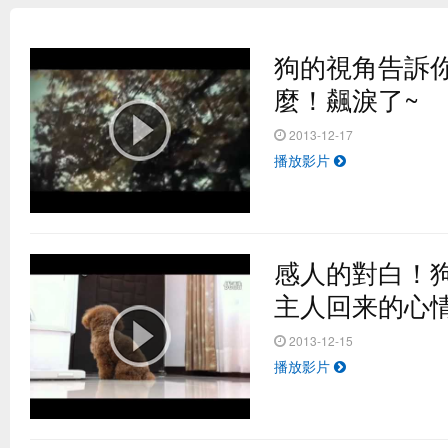
狗的視角告訴
麼！飆淚了~
2013-12-17
播放影片
感人的對白！
台灣最夯的野餐地點 原來是這！？
主人回来的心
2013-12-15
播放影片