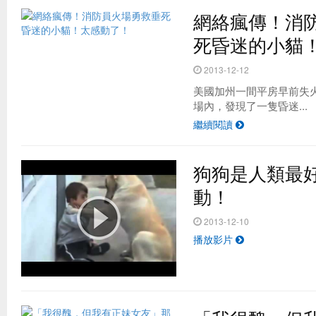
網絡瘋傳！消
死昏迷的小貓
2013-12-12
美國加州一間平房早前失
場內，發現了一隻昏迷...
繼續閱讀
狗狗是人類最
動！
2013-12-10
播放影片