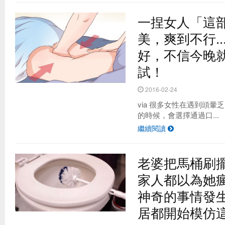
一捏女人「這
美，爽到不行.
好，不信今晚
試！
2016-02-24
via 很多女性在遇到頭
的時候，會選擇通過口...
繼續閱讀
老婆把馬桶刷
家人都以為她瘋了
神奇的事情發生
居都開始模仿