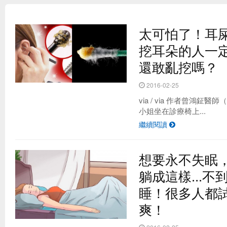
太可怕了！耳屎
挖耳朵的人一
還敢亂挖嗎？
2016-02-25
via / via 作者曾鴻鉦
小姐坐在診療椅上...
繼續閱讀
想要永不失眠
躺成這樣...
睡！很多人都
爽！