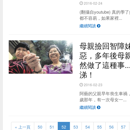
2016-02-24
(翻攝自youtube) 真
都不容易，如果家裡...
繼續閱讀
母親撿回智障
惡，多年後母
然做了這種事.
涕！
2016-02-23
阿藝的父親早年喪生車禍
歲那年，有一次母女一...
繼續閱讀
« 上一頁
50
51
52
53
54
55
56
57