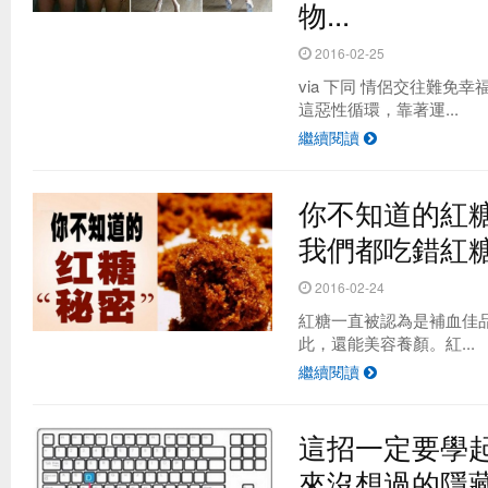
物...
2016-02-25
via 下同 情侶交往難免
這惡性循環，靠著運...
繼續閱讀
你不知道的紅糖
我們都吃錯紅
2016-02-24
紅糖一直被認為是補血佳
此，還能美容養顏。紅...
繼續閱讀
這招一定要學
來沒想過的隱藏