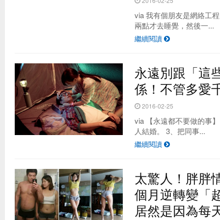
2016-02-25
via 我有個朋友是網絡
兩點才去睡覺，然後一...
繼續閱讀
永遠別跟「這
係！不管多愛
2016-02-25
via 【永遠都不要做的事
人結婚。 3、把同事...
繼續閱讀
太驚人！胖胖
個月逆轉變「
居然是因為每