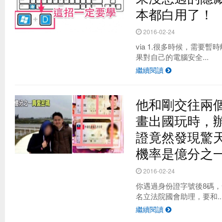
本都白用了！
2016-02-24
via 1.很多時候，需要
果對自己的電腦安全...
繼續閱讀
他和剛交往兩個
畫出國玩時，
證竟然發現驚天
機率是億分之
2016-02-24
你遇過身份證字號後8碼
名立法院國會助理，要和..
繼續閱讀