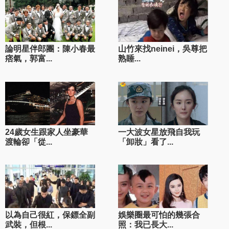
論明星伴郎團：陳小春最
山竹來找neinei，吳尊把
痞氣，郭富...
熟睡...
24歲女生跟家人坐豪華
一大波女星放飛自我玩
渡輪卻「從...
「卸妝」看了...
以為自己很紅，保鏢全副
娛樂圈最可怕的幾張合
武裝，但根...
照：我已長大...