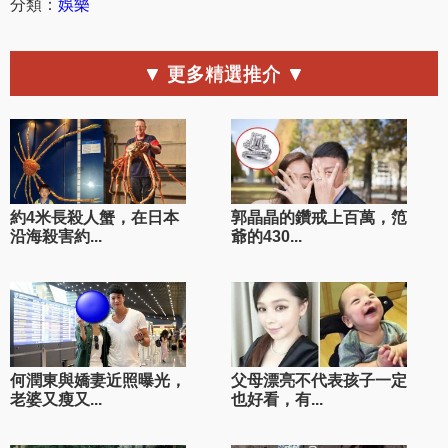
分類：
娛樂
▼ 更多精選推介 ▼
約4米長殺人蟹，在日本
郭晶晶的鑽戒上百萬，笵
沿海殺害約...
爺的430...
何潤東與嬌妻近照曝光，
父母漂亮不代表孩子一定
老婆又瘦又...
也好看，有...