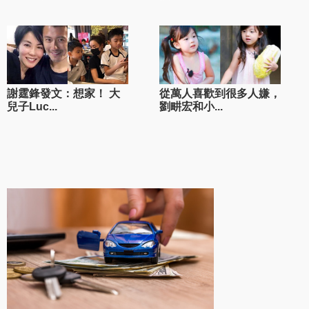
謝霆鋒發文：想家！ 大
從萬人喜歡到很多人嫌，
兒子Luc...
劉畊宏和小...