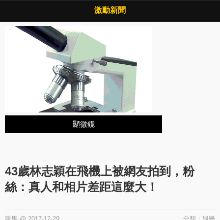
Copyright © 2026 ·
激動新聞
·
隱私權政策
激動新聞
顯微鏡
43歲林志穎在飛機上被網友拍到，粉
絲：真人和相片差距這麼大！
龍馬
@
2017-12-29
分類：
娛樂