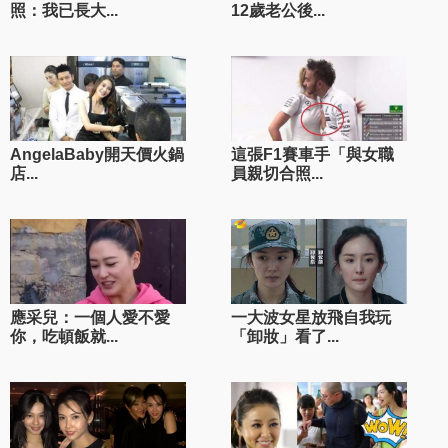
照：我已長大...
12歲老公後...
AngelaBaby開天價火鍋
這張F1賽車手「與女職
店...
員親切合照...
應采兒：一個人愛不愛
一大波女星放飛自我玩
你，吃頓飯就...
「卸妝」看了...