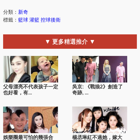
分類：
新奇
標籤：
籃球
灌籃
控球後衛
▼ 更多精選推介 ▼
父母漂亮不代表孩子一定
吳京: 《戰狼2》創造了
也好看，有...
奇跡, ...
娛樂圈最可怕的幾張合
楊丞琳紅不過她，嫁大