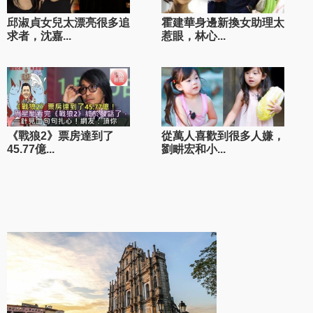
邱淑貞女兒太漂亮很多追
霍建華身邊新換女助理太
求者，沈嘉...
惹眼，林心...
《戰狼2》票房達到了
從萬人喜歡到很多人嫌，
45.77億...
劉畊宏和小...