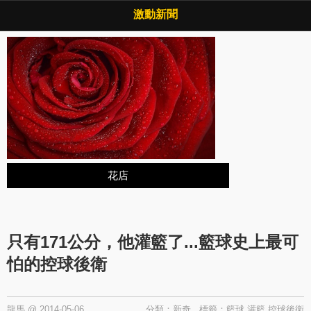
Copyright © 2026 ·
激動新聞
·
隱私權政策
激動新聞
花店
只有171公分，他灌籃了...籃球史上最可
怕的控球後衛
龍馬
@
2014-05-06
分類：
新奇
標籤：
籃球
灌籃
控球後衛